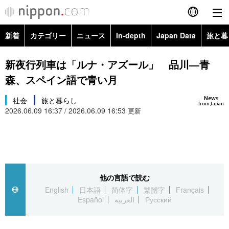
新着
カテゴリー
ニュース
In-depth
Japan Data
旅と暮
English
政治・外交
Topics
新夜行列車は「ルナ・アズール」 品川―青
简体字
森、スペイン語で青い月
経済・ビジネス
Images
繁體字
カテゴリー
News
社会
旅と暮らし
from Japan
2026.06.09 16:37 / 2026.06.09 16:53
国際・海外
更新
People
Français
政治・外交
ニュース
社会
東京
Español
経済・ビジネス
トップ
In-depth
文化
お知らせ
العربية
他の言語で読む
国際
アーカイブ
Japan Data
科学・技術
English
日本語
简体字
繁體字
Français
Русский
Español
العربية
Русский
社会
旅と暮らし
暮らし