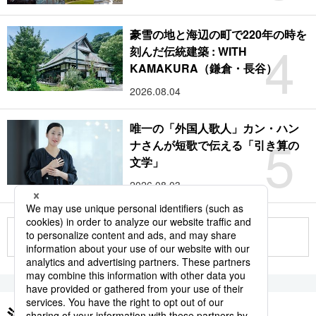
豪雪の地と海辺の町で220年の時を
4
刻んだ伝統建築 : WITH
KAMAKURA（鎌倉・長谷）
2026.08.04
唯一の「外国人歌人」カン・ハン
5
ナさんが短歌で伝える「引き算の
文学」
2026.08.03
もっと見る
注目のキーワード