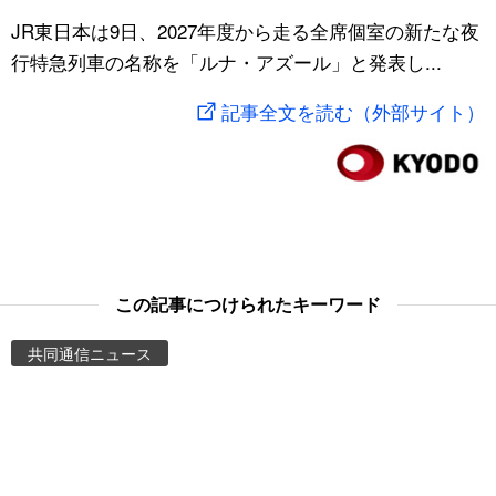
スポーツ・東京2020
JR東日本は9日、2027年度から走る全席個室の新たな夜
文化
動画/Live
行特急列車の名称を「ルナ・アズール」と発表し...
科学・技術
Books
記事全文を読む（外部サイト）
暮らし
Cinema
スポーツ・東京2020
Topics
Images
この記事につけられたキーワード
People
共同通信ニュース
東京
お知らせ