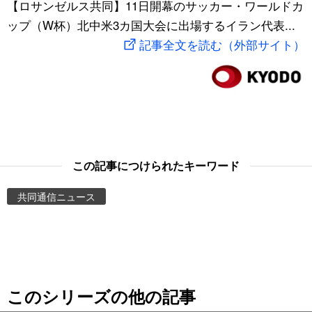
【ロサンゼルス共同】11日開幕のサッカー・ワールドカ
スポーツ・東京2020
文化
動画/Live
ップ（W杯）北中米3カ国大会に出場するイラン代表...
記事全文を読む（外部サイト）
科学・技術
Books
暮らし
Cinema
スポーツ・東京2020
Topics
この記事につけられたキーワード
Images
共同通信ニュース
People
東京
このシリーズの他の記事
お知らせ