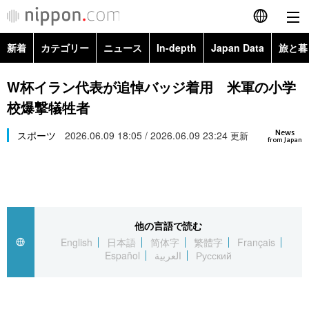
新着
カテゴリー
ニュース
In-depth
Japan Data
旅と暮
English
政治・外交
Topics
W杯イラン代表が追悼バッジ着用 米軍の小学
简体字
校爆撃犠牲者
経済・ビジネス
Images
繁體字
カテゴリー
News
スポーツ
2026.06.09 18:05 / 2026.06.09 23:24
更新
from Japan
国際・海外
People
Français
政治・外交
ニュース
社会
東京
Español
経済・ビジネス
トップ
In-depth
文化
お知らせ
العربية
他の言語で読む
English
日本語
简体字
繁體字
Français
国際
アーカイブ
Japan Data
科学・技術
Español
العربية
Русский
Русский
社会
旅と暮らし
暮らし