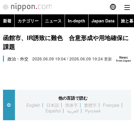
新着
カテゴリー
ニュース
In-depth
Japan Data
旅と暮
English
政治・外交
Topics
函館市、IR誘致に難色 合意形成や用地確保に
简体字
課題
経済・ビジネス
Images
繁體字
カテゴリー
News
政治・外交
2026.06.09 19:04 / 2026.06.09 19:24
更新
from Japan
国際・海外
People
Français
政治・外交
ニュース
社会
東京
Español
経済・ビジネス
トップ
In-depth
文化
お知らせ
العربية
他の言語で読む
English
日本語
简体字
繁體字
Français
国際
アーカイブ
Japan Data
科学・技術
Español
العربية
Русский
Русский
社会
旅と暮らし
暮らし