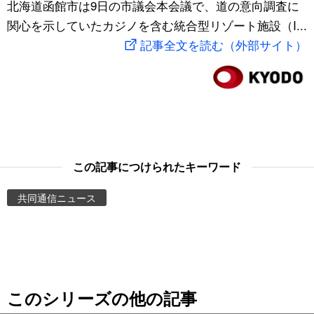
北海道函館市は9日の市議会本会議で、道の意向調査に
スポーツ・東京2020
文化
動画/Live
関心を示していたカジノを含む統合型リゾート施設（I...
記事全文を読む（外部サイト）
科学・技術
Books
暮らし
Cinema
スポーツ・東京2020
Topics
この記事につけられたキーワード
Images
共同通信ニュース
People
東京
このシリーズの他の記事
お知らせ