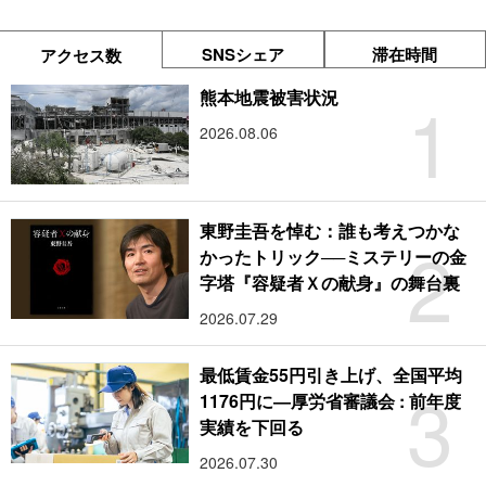
SNSシェア
滞在時間
アクセス数
1
熊本地震被害状況
2026.08.06
東野圭吾を悼む：誰も考えつかな
2
かったトリック──ミステリーの金
字塔『容疑者Ｘの献身』の舞台裏
2026.07.29
最低賃金55円引き上げ、全国平均
3
1176円に―厚労省審議会 : 前年度
実績を下回る
2026.07.30