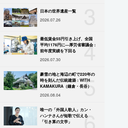
3
日本の世界遺産一覧
2026.07.26
4
最低賃金55円引き上げ、全国
平均1176円に―厚労省審議会 :
前年度実績を下回る
2026.07.30
5
豪雪の地と海辺の町で220年の
時を刻んだ伝統建築 : WITH
KAMAKURA（鎌倉・長谷）
2026.08.04
6
唯一の「外国人歌人」カン・
ハンナさんが短歌で伝える
「引き算の文学」