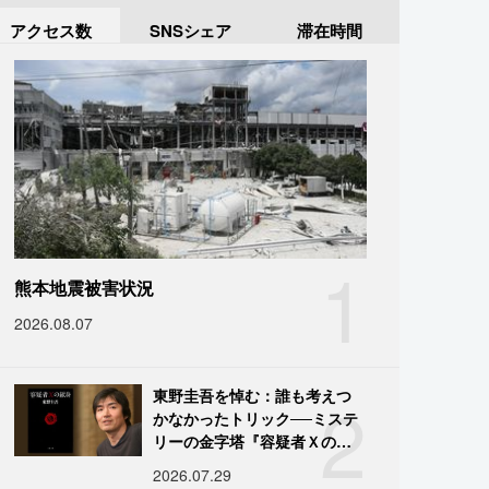
アクセス数
SNSシェア
滞在時間
1
熊本地震被害状況
2026.08.07
2
東野圭吾を悼む：誰も考えつ
かなかったトリック──ミステ
リーの金字塔『容疑者Ｘの献
身』の舞台裏
2026.07.29