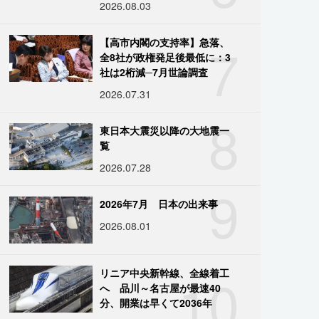
2026.08.03
7
【高市内閣の支持率】急落、
全8社が政権発足後最低に：3
社は2桁減─7月世論調査
2026.07.31
8
東日本大震災以降の大地震一
覧
2026.07.28
9
2026年7月 日本の出来事
2026.08.01
10
リニア中央新幹線、全線着工
へ 品川～名古屋が最速40
分、開業は早くて2036年