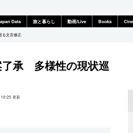
apan Data
旅と暮らし
動画/Live
Books
Cin
巡る文言修正
案了承 多様性の現状巡
9 19:25
更新