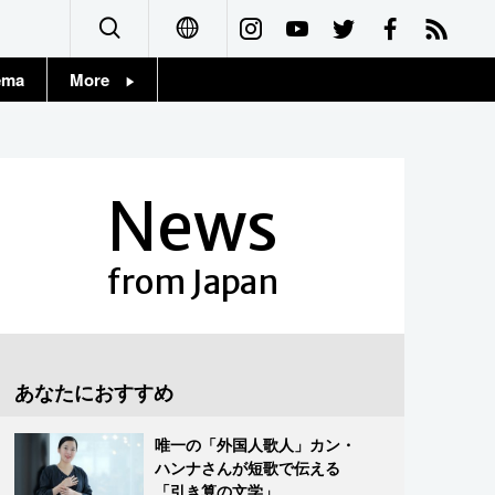
ema
More
English
Topics
简体字
Images
News
繁體字
People
Français
from Japan
東京
Español
お知らせ
العربية
あなたにおすすめ
Русский
唯一の「外国人歌人」カン・
ハンナさんが短歌で伝える
「引き算の文学」