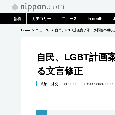
新着
カテゴリー
ニュース
In-depth
J
政治・外交
トップ
Home
ニュース
自民、LGBT計画案了承 多様性の現状
経済・ビジネス
アーカイブ
自民、LGBT計画
国際
る文言修正
社会
文化
政治・外交
2026.06.09 19:09 / 2026.06.0
科学・技術
暮らし