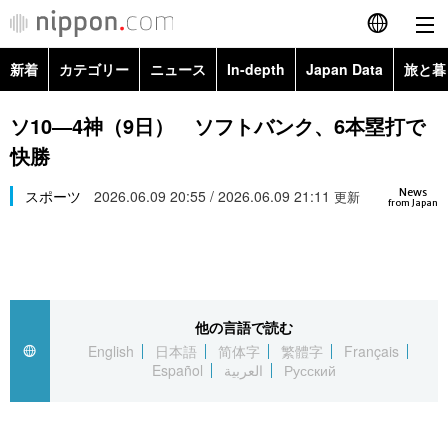
新着
カテゴリー
ニュース
In-depth
Japan Data
旅と暮
English
政治・外交
Topics
ソ10―4神（9日） ソフトバンク、6本塁打で
简体字
快勝
経済・ビジネス
Images
繁體字
カテゴリー
News
スポーツ
2026.06.09 20:55 / 2026.06.09 21:11
更新
from Japan
国際・海外
People
Français
政治・外交
ニュース
社会
東京
Español
経済・ビジネス
トップ
In-depth
文化
お知らせ
العربية
他の言語で読む
English
日本語
简体字
繁體字
Français
国際
アーカイブ
Japan Data
科学・技術
Español
العربية
Русский
Русский
社会
旅と暮らし
暮らし