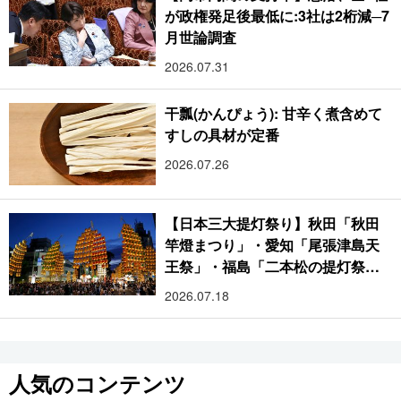
が政権発足後最低に:3社は2桁減─7
月世論調査
2026.07.31
干瓢(かんぴょう): 甘辛く煮含めて
すしの具材が定番
2026.07.26
【日本三大提灯祭り】秋田「秋田
竿燈まつり」・愛知「尾張津島天
王祭」・福島「二本松の提灯祭
り」:おびただしい灯火が夜空を照
2026.07.18
らす光の祭典
人気のコンテンツ