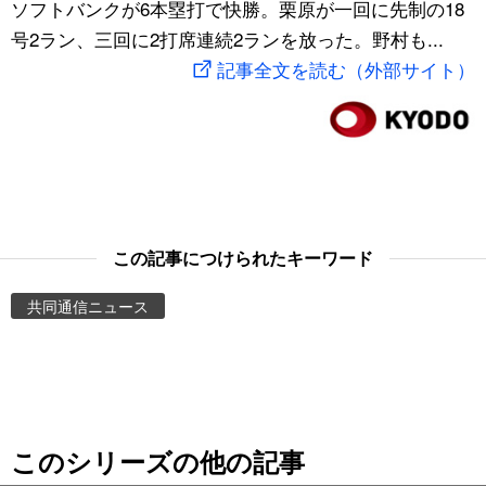
ソフトバンクが6本塁打で快勝。栗原が一回に先制の18
スポーツ・東京2020
文化
動画/Live
号2ラン、三回に2打席連続2ランを放った。野村も...
記事全文を読む（外部サイト）
科学・技術
Books
暮らし
Cinema
スポーツ・東京2020
Topics
この記事につけられたキーワード
Images
共同通信ニュース
People
東京
このシリーズの他の記事
お知らせ