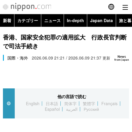
新着
カテゴリー
ニュース
In-depth
Japan Data
旅と暮
English
政治・外交
Topics
香港、国家安全犯罪の適用拡大 行政長官判断
简体字
で司法手続き
経済・ビジネス
Images
繁體字
カテゴリー
News
国際・海外
2026.06.09 21:21 / 2026.06.09 21:37
更新
from Japan
国際・海外
People
Français
政治・外交
ニュース
社会
東京
Español
経済・ビジネス
トップ
In-depth
文化
お知らせ
العربية
他の言語で読む
English
日本語
简体字
繁體字
Français
国際
アーカイブ
Japan Data
科学・技術
Español
العربية
Русский
Русский
社会
旅と暮らし
暮らし