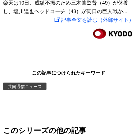
楽天は10日、成績不振のため三木肇監督（49）が休養
スポーツ・東京2020
文化
動画/Live
し、塩川達也ヘッドコーチ（43）が同日の巨人戦か...
記事全文を読む（外部サイト）
科学・技術
Books
暮らし
Cinema
スポーツ・東京2020
Topics
この記事につけられたキーワード
Images
共同通信ニュース
People
東京
このシリーズの他の記事
お知らせ