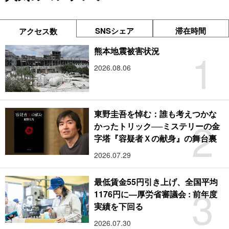
SNSシェア
滞在時間
アクセス数
1
熊本地震被害状況
2026.08.06
東野圭吾を悼む：誰も考えつかな
2
かったトリック──ミステリーの金
字塔『容疑者Ｘの献身』の舞台裏
2026.07.29
最低賃金55円引き上げ、全国平均
3
1176円に―厚労省審議会 : 前年度
実績を下回る
2026.07.30