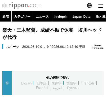
新着
カテゴリー
ニュース
In-depth
Japan Data
旅と暮
English
政治・外交
Topics
楽天・三木監督、成績不振で休養 塩川ヘッド
简体字
が代行
経済・ビジネス
Images
繁體字
カテゴリー
News
スポーツ
2026.06.10 01:19 / 2026.06.10 12:40
更新
from Japan
国際・海外
People
Français
政治・外交
ニュース
社会
東京
Español
経済・ビジネス
トップ
In-depth
文化
お知らせ
العربية
他の言語で読む
English
日本語
简体字
繁體字
Français
国際
アーカイブ
Japan Data
科学・技術
Español
العربية
Русский
Русский
社会
旅と暮らし
暮らし