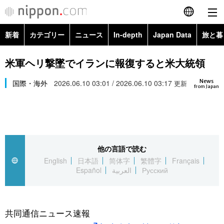
新着
カテゴリー
ニュース
In-depth
Japan Data
旅と暮
English
政治・外交
Topics
米軍ヘリ撃墜でイランに報復すると米大統領
简体字
News
経済・ビジネス
国際・海外
2026.06.10 03:01 / 2026.06.10 03:17
Images
更新
繁體字
from Japan
カテゴリー
国際・海外
People
Français
政治・外交
ニュース
社会
東京
Español
他の言語で読む
経済・ビジネス
トップ
In-depth
文化
お知らせ
English
日本語
简体字
繁體字
Français
العربية
Español
العربية
Русский
国際
アーカイブ
Japan Data
科学・技術
Русский
社会
旅と暮らし
暮らし
共同通信ニュース速報