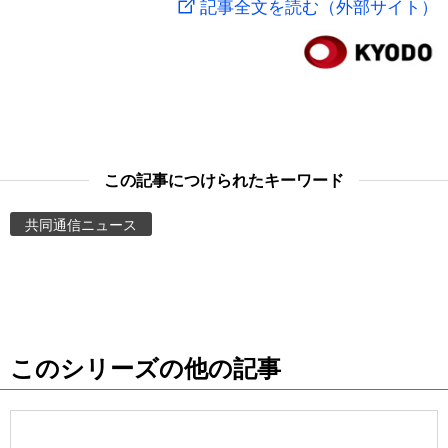
記事全文を読む（外部サイト）
スポーツ・東京2020
文化
動画/Live
科学・技術
Books
暮らし
Cinema
この記事につけられたキーワード
スポーツ・東京2020
Topics
共同通信ニュース
Images
People
このシリーズの他の記事
東京
お知らせ