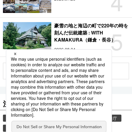
4
豪雪の地と海辺の町で220年の時を
5
刻んだ伝統建築 : WITH
KAMAKURA（鎌倉・長谷）
2026.08.04
もっと見る
注目のキーワード
共同通信ニュース
気象・災害
災害
気象庁
津波
地震
熊本
熊本地震
観光