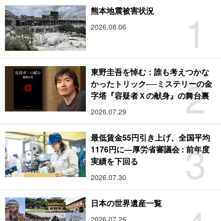
1
熊本地震被害状況
2026.08.06
東野圭吾を悼む：誰も考えつかな
2
かったトリック──ミステリーの金
字塔『容疑者Ｘの献身』の舞台裏
2026.07.29
最低賃金55円引き上げ、全国平均
3
1176円に―厚労省審議会 : 前年度
実績を下回る
2026.07.30
日本の世界遺産一覧
2026.07.26