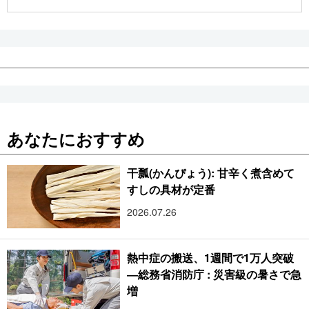
公式SNS
あなたにおすすめ
干瓢(かんぴょう): 甘辛く煮含めて
すしの具材が定番
2026.07.26
熱中症の搬送、1週間で1万人突破
―総務省消防庁 : 災害級の暑さで急
増