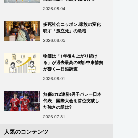
2026.08.04
多死社会ニッポン:家族の変化
映す「孤立死」の急増
2026.08.05
物価は「1年後も上がり続け
る」が過去最高の9割:中東情勢
が響く―日銀調査
2026.08.01
無傷の12連勝!男子バレー日本
代表、国際大会を首位突破し
た強さの訳は?
2026.07.31
人気のコンテンツ