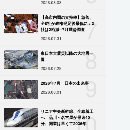
2026.08.03
7
【高市内閣の支持率】急落、
全8社が政権発足後最低に：3
社は2桁減─7月世論調査
2026.07.31
8
東日本大震災以降の大地震一
覧
2026.07.28
9
2026年7月 日本の出来事
2026.08.01
10
リニア中央新幹線、全線着工
へ 品川～名古屋が最速40
分、開業は早くて2036年