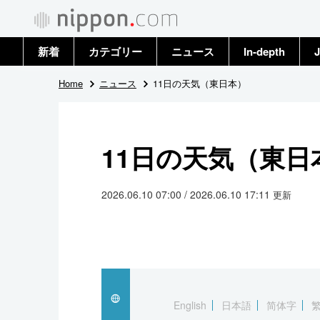
新着
カテゴリー
ニュース
In-depth
J
政治・外交
トップ
Home
ニュース
11日の天気（東日本）
経済・ビジネス
アーカイブ
11日の天気（東日
国際
社会
2026.06.10 07:00 / 2026.06.10 17:11
更新
文化
科学・技術
暮らし
English
日本語
简体字