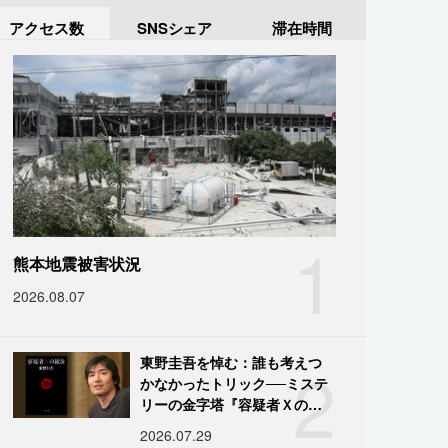
アクセス数
SNSシェア
滞在時間
1
熊本地震被害状況
2026.08.07
2
東野圭吾を悼む：誰も考えつ
かなかったトリック──ミステ
リーの金字塔『容疑者Ｘの献
身』の舞台裏
2026.07.29