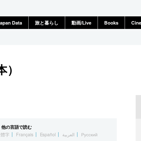
apan Data
旅と暮らし
動画/Live
Books
Cin
本）
他の言語で読む
繁體字
Français
Español
العربية
Русский