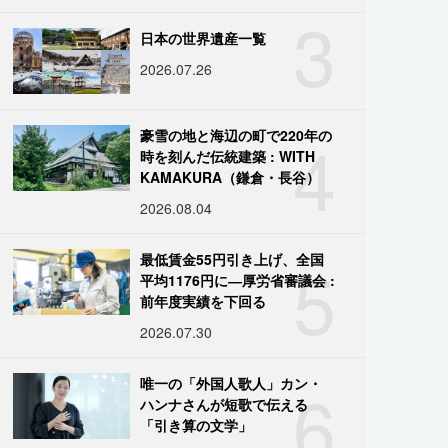
3
日本の世界遺産一覧
2026.07.26
4
豪雪の地と海辺の町で220年の
時を刻んだ伝統建築 : WITH
KAMAKURA（鎌倉・長谷）
2026.08.04
5
最低賃金55円引き上げ、全国
平均1176円に―厚労省審議会 :
前年度実績を下回る
2026.07.30
6
唯一の「外国人歌人」カン・
ハンナさんが短歌で伝える
「引き算の文学」