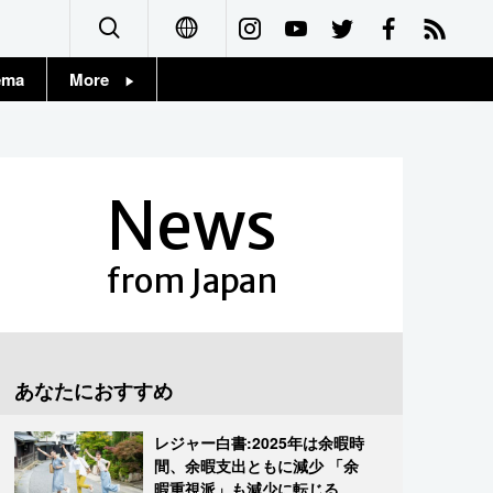
ema
More
English
Topics
简体字
Images
News
繁體字
People
Français
from Japan
東京
Español
お知らせ
العربية
あなたにおすすめ
Русский
レジャー白書:2025年は余暇時
間、余暇支出ともに減少 「余
暇重視派」も減少に転じる