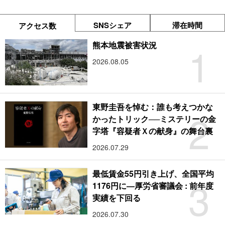
SNSシェア
滞在時間
アクセス数
1
熊本地震被害状況
2026.08.05
東野圭吾を悼む：誰も考えつかな
2
かったトリック──ミステリーの金
字塔『容疑者Ｘの献身』の舞台裏
2026.07.29
最低賃金55円引き上げ、全国平均
3
1176円に―厚労省審議会 : 前年度
実績を下回る
2026.07.30