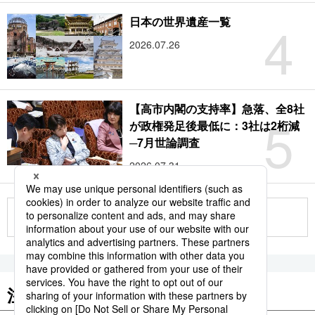
4
日本の世界遺産一覧
2026.07.26
【高市内閣の支持率】急落、全8社
5
が政権発足後最低に：3社は2桁減
─7月世論調査
2026.07.31
もっと見る
注目のキーワード