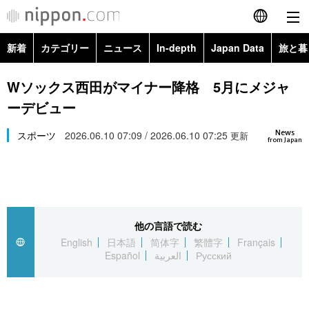
新着
カテゴリー
ニュース
In-depth
Japan Data
旅と暮
English
政治・外交
Topics
Wソックス西田がマイナー降格 5月にメジャ
简体字
ーデビュー
経済・ビジネス
Images
繁體字
カテゴリー
News
スポーツ
2026.06.10 07:09 / 2026.06.10 07:25
更新
from Japan
国際・海外
People
Français
政治・外交
ニュース
社会
東京
Español
経済・ビジネス
トップ
In-depth
文化
お知らせ
العربية
他の言語で読む
English
日本語
简体字
繁體字
Français
国際
アーカイブ
Japan Data
科学・技術
Español
العربية
Русский
Русский
社会
旅と暮らし
暮らし