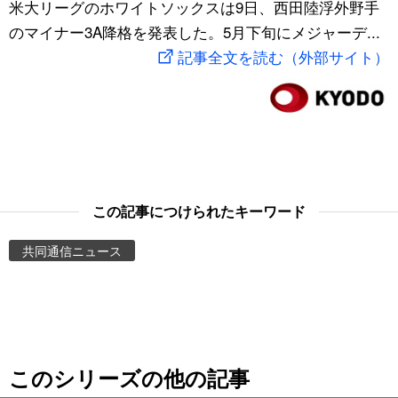
米大リーグのホワイトソックスは9日、西田陸浮外野手
スポーツ・東京2020
文化
動画/Live
のマイナー3A降格を発表した。5月下旬にメジャーデ...
記事全文を読む（外部サイト）
科学・技術
Books
暮らし
Cinema
スポーツ・東京2020
Topics
この記事につけられたキーワード
Images
共同通信ニュース
People
東京
このシリーズの他の記事
お知らせ