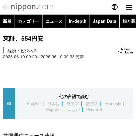
新着
カテゴリー
ニュース
In-depth
Japan Data
旅と暮
English
政治・外交
Topics
東証、554円安
简体字
News
経済・ビジネス
経済・ビジネス
Images
繁體字
from Japan
2026.06.10 09:20 / 2026.06.10 09:38
更新
カテゴリー
国際・海外
People
Français
政治・外交
ニュース
社会
東京
Español
経済・ビジネス
トップ
In-depth
他の言語で読む
文化
お知らせ
العربية
English
日本語
简体字
繁體字
Français
Español
العربية
Русский
国際
アーカイブ
Japan Data
科学・技術
Русский
社会
旅と暮らし
暮らし
共同通信ニュース速報