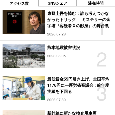
SNSシェア
滞在時間
アクセス数
東野圭吾を悼む：誰も考えつかな
1
かったトリック──ミステリーの金
字塔『容疑者Ｘの献身』の舞台裏
2026.07.29
2
熊本地震被害状況
2026.08.05
最低賃金55円引き上げ、全国平均
3
1176円に―厚労省審議会 : 前年度
実績を下回る
2026.07.30
新幹線に新たな検査用車両