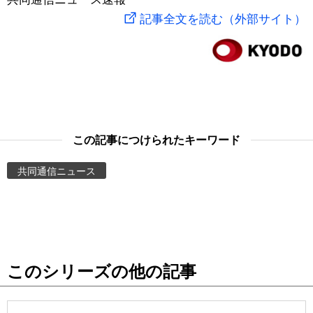
記事全文を読む（外部サイト）
スポーツ・東京2020
文化
動画/Live
科学・技術
Books
暮らし
Cinema
この記事につけられたキーワード
スポーツ・東京2020
Topics
共同通信ニュース
Images
People
東京
このシリーズの他の記事
お知らせ