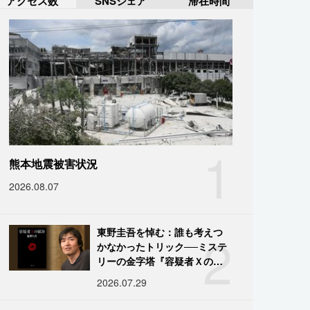
アクセス数
SNSシェア
滞在時間
1
熊本地震被害状況
2026.08.07
2
東野圭吾を悼む：誰も考えつ
かなかったトリック──ミステ
リーの金字塔『容疑者Ｘの献
身』の舞台裏
2026.07.29