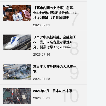
7
【高市内閣の支持率】急落、
全8社が政権発足後最低に：3
社は2桁減─7月世論調査
2026.07.31
8
リニア中央新幹線、全線着工
へ 品川～名古屋が最速40
分、開業は早くて2036年
2026.07.16
9
東日本大震災以降の大地震一
覧
2026.07.28
10
2026年7月 日本の出来事
2026.08.01