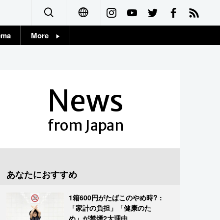
ema
More
English
Topics
简体字
Images
News
繁體字
People
Français
from Japan
東京
Español
お知らせ
العربية
あなたにおすすめ
Русский
1箱600円がたばこのやめ時? :
「家計の負担」「健康のた
め」が禁煙2大理由