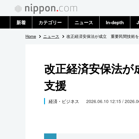
新着
カテゴリー
ニュース
In-depth
J
政治・外交
トップ
Home
ニュース
改正経済安保法が成立 重要民間技術を
経済・ビジネス
アーカイブ
改正経済安保法が
国際
支援
社会
文化
経済・ビジネス
2026.06.10 12:15 / 2026.
科学・技術
暮らし