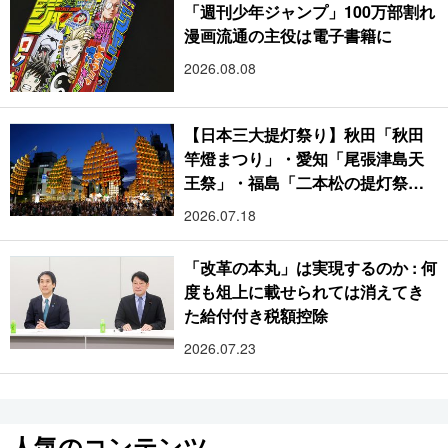
「週刊少年ジャンプ」100万部割れ
漫画流通の主役は電子書籍に
2026.08.08
【日本三大提灯祭り】秋田「秋田
竿燈まつり」・愛知「尾張津島天
王祭」・福島「二本松の提灯祭
り」:おびただしい灯火が夜空を照
2026.07.18
らす光の祭典
「改革の本丸」は実現するのか : 何
度も俎上に載せられては消えてき
た給付付き税額控除
2026.07.23
人気のコンテンツ