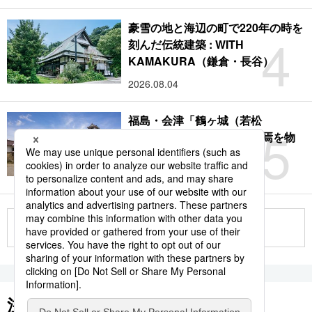
豪雪の地と海辺の町で220年の時を
4
刻んだ伝統建築 : WITH
KAMAKURA（鎌倉・長谷）
2026.08.04
福島・会津「鶴ヶ城（若松
5
城）」：サムライの時代終焉を物
語る赤瓦の名城
2026.08.09
もっと見る
注目のキーワード