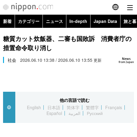
新着
カテゴリー
ニュース
In-depth
Japan Data
旅と暮
English
政治・外交
Topics
糖質カット炊飯器、二審も国敗訴 消費者庁の
简体字
措置命令取り消し
経済・ビジネス
Images
繁體字
カテゴリー
News
社会
2026.06.10 13:38 / 2026.06.10 13:55
更新
from Japan
国際・海外
People
Français
政治・外交
ニュース
社会
東京
Español
経済・ビジネス
トップ
In-depth
文化
お知らせ
العربية
他の言語で読む
English
日本語
简体字
繁體字
Français
国際
アーカイブ
Japan Data
科学・技術
Español
العربية
Русский
Русский
社会
旅と暮らし
暮らし