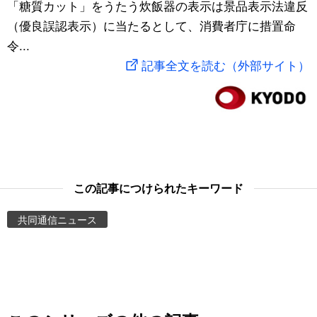
「糖質カット」をうたう炊飯器の表示は景品表示法違反
スポーツ・東京2020
文化
動画/Live
（優良誤認表示）に当たるとして、消費者庁に措置命
令...
科学・技術
Books
記事全文を読む（外部サイト）
暮らし
Cinema
スポーツ・東京2020
Topics
Images
この記事につけられたキーワード
共同通信ニュース
People
東京
お知らせ