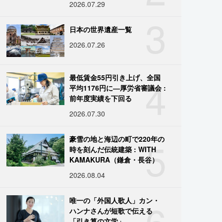
2026.07.29
3
日本の世界遺産一覧
2026.07.26
4
最低賃金55円引き上げ、全国
平均1176円に―厚労省審議会 :
前年度実績を下回る
2026.07.30
5
豪雪の地と海辺の町で220年の
時を刻んだ伝統建築 : WITH
KAMAKURA（鎌倉・長谷）
2026.08.04
6
唯一の「外国人歌人」カン・
ハンナさんが短歌で伝える
「引き算の文学」