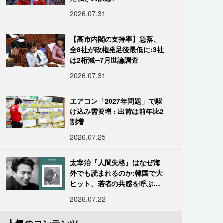
2026.07.31
【高市内閣の支持率】急落、
全8社が政権発足後最低に:3社
は2桁減─7月世論調査
2026.07.31
エアコン「2027年問題」で駆
け込み需要増 : 出荷は前年比2
割増
2026.07.25
太宰治『人間失格』はなぜ海
外でも読まれるのか:韓国で大
ヒット、若者の共感を呼ぶ
「道化」の心理
2026.07.22