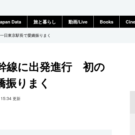
apan Data
旅と暮らし
動画/Live
Books
Cin
一日東京駅長で愛嬌振りまく
幹線に出発進行 初の
嬌振りまく
0 15:34
更新