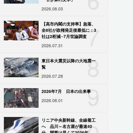
2026.08.03
7
【高市内閣の支持率】急落、
全8社が政権発足後最低に：3
社は2桁減─7月世論調査
2026.07.31
8
東日本大震災以降の大地震一
覧
2026.07.28
9
2026年7月 日本の出来事
2026.08.01
10
リニア中央新幹線、全線着工
へ 品川～名古屋が最速40
分、開業は早くて2036年