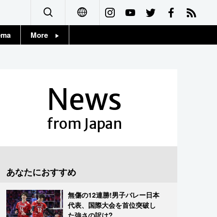
ema
More
English
Topics
简体字
Images
News
繁體字
People
Français
from Japan
東京
Español
お知らせ
العربية
あなたにおすすめ
Русский
無傷の12連勝!男子バレー日本
代表、国際大会を首位突破し
た強さの訳は?