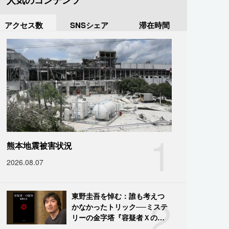
人気のコンテンツ
アクセス数
SNSシェア
滞在時間
1
熊本地震被害状況
2026.08.07
2
東野圭吾を悼む：誰も考えつ
かなかったトリック──ミステ
リーの金字塔『容疑者Ｘの献
身』の舞台裏