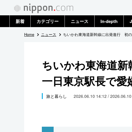
新着
カテゴリー
ニュース
In-depth
J
政治・外交
トップ
Home
ニュース
ちいかわ東海道新幹線に出発進行 初の
経済・ビジネス
アーカイブ
ちいかわ東海道新
国際
一日東京駅長で愛
社会
文化
旅と暮らし
2026.06.10 14:12 / 2026.06.1
科学・技術
暮らし