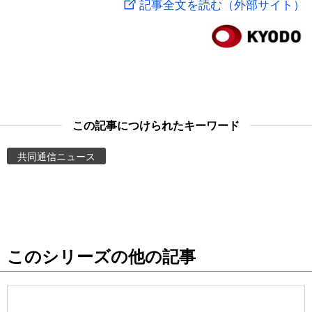
記事全文を読む（外部サイト）
スポーツ・東京2020
文化
動画/Live
科学・技術
Books
暮らし
Cinema
この記事につけられたキーワード
スポーツ・東京2020
Topics
共同通信ニュース
Images
People
このシリーズの他の記事
東京
お知らせ