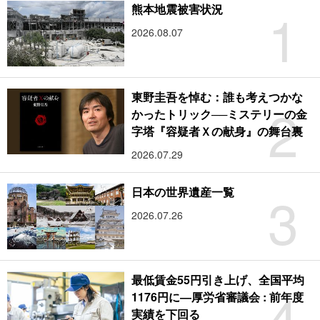
1
熊本地震被害状況
2026.08.07
東野圭吾を悼む：誰も考えつかな
2
かったトリック──ミステリーの金
字塔『容疑者Ｘの献身』の舞台裏
2026.07.29
3
日本の世界遺産一覧
2026.07.26
最低賃金55円引き上げ、全国平均
4
1176円に―厚労省審議会 : 前年度
実績を下回る