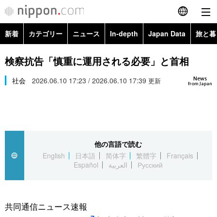
新着
カテゴリー
ニュース
In-depth
Japan Data
旅と暮
English
政治・外交
Topics
検察抗告「慎重に運用される必要」と首相
简体字
News
経済・ビジネス
社会
2026.06.10 17:23 / 2026.06.10 17:39
Images
更新
繁體字
from Japan
カテゴリー
国際・海外
People
Français
政治・外交
ニュース
社会
東京
Español
他の言語で読む
経済・ビジネス
トップ
In-depth
文化
お知らせ
English
日本語
简体字
繁體字
Français
العربية
Español
العربية
Русский
国際
アーカイブ
Japan Data
科学・技術
Русский
社会
旅と暮らし
暮らし
共同通信ニュース速報