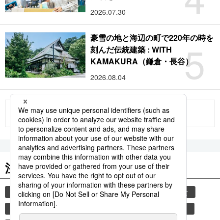
2026.07.30
豪雪の地と海辺の町で220年の時を
5
刻んだ伝統建築 : WITH
KAMAKURA（鎌倉・長谷）
2026.08.04
もっと見る
注目のキーワード
共同通信ニュース
気象・災害
災害
和食
食材
避難所
自然災害
旅
スパイス