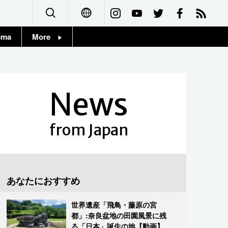
ema
More
English
Topics
简体字
Images
News
繁體字
People
Français
from Japan
東京
Español
お知らせ
العربية
あなたにおすすめ
Русский
世界遺産「飛鳥・藤原の宮
都」:奈良盆地の田園風景に残
る「日本」誕生の地【動画】