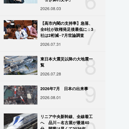
2026.08.03
7
【高市内閣の支持率】急落、
全8社が政権発足後最低に：3
社は2桁減─7月世論調査
2026.07.31
8
東日本大震災以降の大地震一
覧
2026.07.28
9
2026年7月 日本の出来事
2026.08.01
10
リニア中央新幹線、全線着工
へ 品川～名古屋が最速40
分、開業は早くて2036年