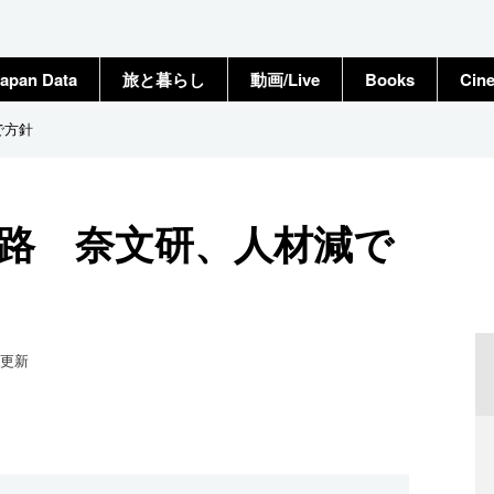
apan Data
旅と暮らし
動画/Live
Books
Cin
で方針
活路 奈文研、人材減で
更新