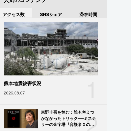
人気のコンテンツ
アクセス数
SNSシェア
滞在時間
1
熊本地震被害状況
2026.08.07
2
東野圭吾を悼む：誰も考えつ
かなかったトリック──ミステ
リーの金字塔『容疑者Ｘの献
身』の舞台裏