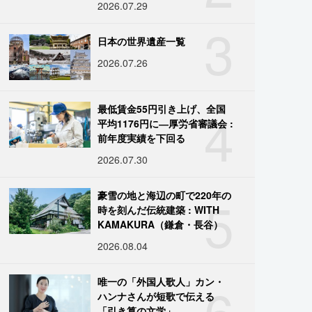
2026.07.29
3
日本の世界遺産一覧
2026.07.26
4
最低賃金55円引き上げ、全国
平均1176円に―厚労省審議会 :
前年度実績を下回る
2026.07.30
5
豪雪の地と海辺の町で220年の
時を刻んだ伝統建築 : WITH
KAMAKURA（鎌倉・長谷）
2026.08.04
6
唯一の「外国人歌人」カン・
ハンナさんが短歌で伝える
「引き算の文学」