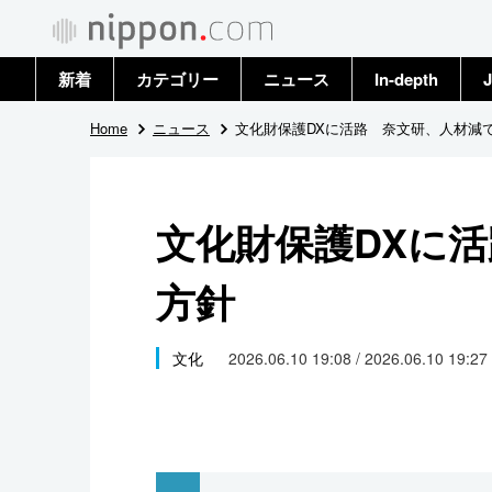
新着
カテゴリー
ニュース
In-depth
J
政治・外交
トップ
Home
ニュース
文化財保護DXに活路 奈文研、人材減
経済・ビジネス
アーカイブ
文化財保護DXに
国際
方針
社会
文化
文化
2026.06.10 19:08 / 2026.06.10 19:27
科学・技術
暮らし