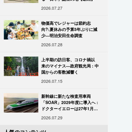
2026.07.27
物価高でレジャーは節約志
向?:夏休みの予算5年ぶりに減
少―明治安田生命調査
2026.07.28
上半期の訪日客、コロナ禍以
来のマイナス―政府観光局 : 中
国からの客数減響く
2026.07.15
新幹線に新たな検査用車両
「SOAR」2029年度に導入へ :
ドクターイエローは27年1月に
引退
2026.07.29