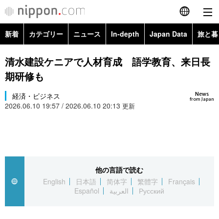
新着
カテゴリー
ニュース
In-depth
Japan Data
旅と暮
English
政治・外交
Topics
清水建設ケニアで人材育成 語学教育、来日長
简体字
期研修も
経済・ビジネス
Images
繁體字
カテゴリー
News
経済・ビジネス
from Japan
2026.06.10 19:57 / 2026.06.10 20:13
国際・海外
更新
People
Français
政治・外交
ニュース
社会
東京
Español
経済・ビジネス
トップ
In-depth
文化
お知らせ
العربية
他の言語で読む
国際
アーカイブ
Japan Data
科学・技術
English
日本語
简体字
繁體字
Français
Русский
Español
العربية
Русский
社会
旅と暮らし
暮らし