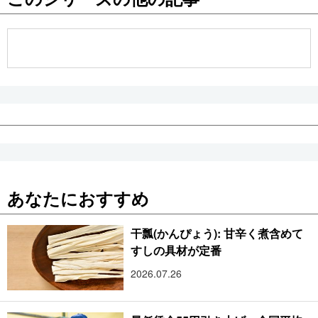
公式SNS
あなたにおすすめ
干瓢(かんぴょう): 甘辛く煮含めて
すしの具材が定番
2026.07.26