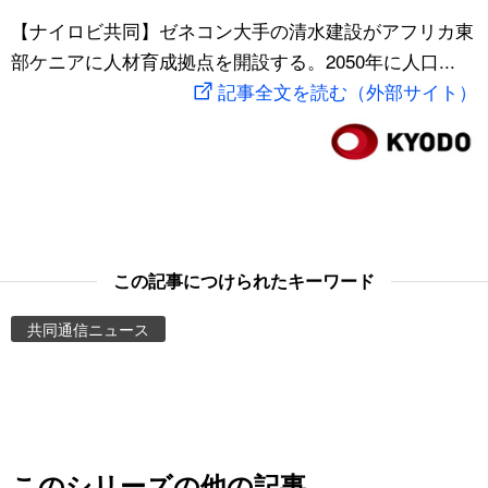
スポーツ・東京2020
【ナイロビ共同】ゼネコン大手の清水建設がアフリカ東
文化
動画/Live
部ケニアに人材育成拠点を開設する。2050年に人口...
記事全文を読む（外部サイト）
科学・技術
Books
暮らし
Cinema
スポーツ・東京2020
Topics
Images
この記事につけられたキーワード
共同通信ニュース
People
東京
お知らせ
このシリーズの他の記事