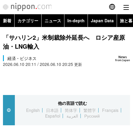
新着
カテゴリー
ニュース
In-depth
Japan Data
旅と暮
English
政治・外交
Topics
「サハリン2」米制裁除外延長へ ロシア産原
简体字
油・LNG輸入
経済・ビジネス
Images
繁體字
カテゴリー
News
経済・ビジネス
from Japan
2026.06.10 20:11 / 2026.06.10 20:25
国際・海外
更新
People
Français
政治・外交
ニュース
社会
東京
Español
経済・ビジネス
トップ
In-depth
文化
お知らせ
العربية
他の言語で読む
国際
アーカイブ
Japan Data
科学・技術
English
日本語
简体字
繁體字
Français
Русский
Español
العربية
Русский
社会
旅と暮らし
暮らし