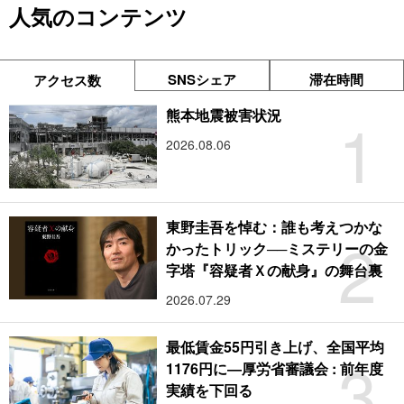
人気のコンテンツ
SNSシェア
滞在時間
アクセス数
1
熊本地震被害状況
2026.08.06
東野圭吾を悼む：誰も考えつかな
2
かったトリック──ミステリーの金
字塔『容疑者Ｘの献身』の舞台裏
2026.07.29
最低賃金55円引き上げ、全国平均
3
1176円に―厚労省審議会 : 前年度
実績を下回る