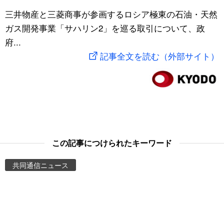
スポーツ・東京2020
三井物産と三菱商事が参画するロシア極東の石油・天然
文化
動画/Live
ガス開発事業「サハリン2」を巡る取引について、政
府...
科学・技術
Books
記事全文を読む（外部サイト）
暮らし
Cinema
スポーツ・東京2020
Topics
Images
この記事につけられたキーワード
People
共同通信ニュース
東京
お知らせ