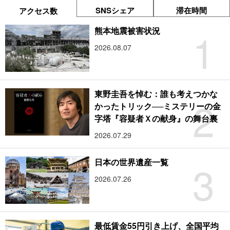
SNSシェア
滞在時間
アクセス数
1
熊本地震被害状況
2026.08.07
東野圭吾を悼む：誰も考えつかな
2
かったトリック──ミステリーの金
字塔『容疑者Ｘの献身』の舞台裏
2026.07.29
3
日本の世界遺産一覧
2026.07.26
最低賃金55円引き上げ、全国平均