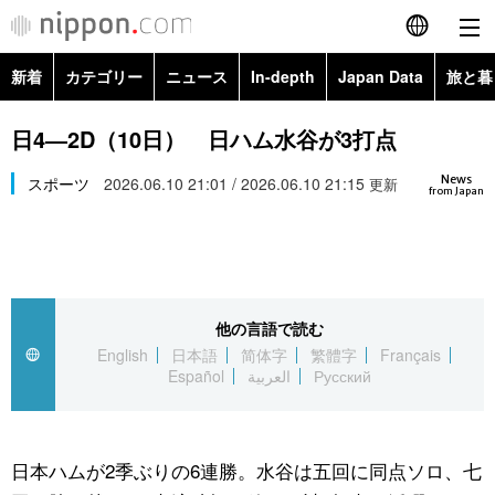
新着
カテゴリー
ニュース
In-depth
Japan Data
旅と暮
English
政治・外交
Topics
日4―2D（10日） 日ハム水谷が3打点
简体字
News
経済・ビジネス
スポーツ
2026.06.10 21:01 / 2026.06.10 21:15
Images
更新
繁體字
from Japan
カテゴリー
国際・海外
People
Français
政治・外交
ニュース
社会
東京
Español
他の言語で読む
経済・ビジネス
トップ
In-depth
文化
お知らせ
English
日本語
简体字
繁體字
Français
العربية
Español
العربية
Русский
国際
アーカイブ
Japan Data
科学・技術
Русский
社会
旅と暮らし
暮らし
日本ハムが2季ぶりの6連勝。水谷は五回に同点ソロ、七