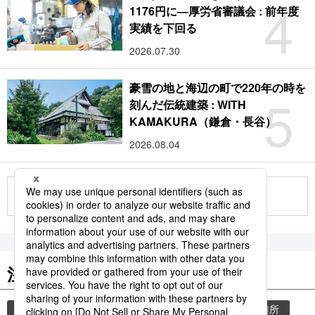
4
1176円に―厚労省審議会 : 前年度
実績を下回る
2026.07.30
豪雪の地と海辺の町で220年の時を
5
刻んだ伝統建築 : WITH
KAMAKURA（鎌倉・長谷）
2026.08.04
もっと見る
注目のキーワード
共同通信ニュース
気象・災害
災害
避難所