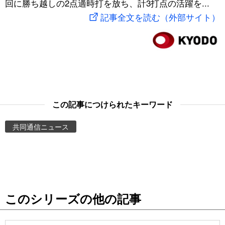
回に勝ち越しの2点適時打を放ち、計3打点の活躍を...
スポーツ・東京2020
文化
動画/Live
記事全文を読む（外部サイト）
科学・技術
Books
暮らし
Cinema
スポーツ・東京2020
Topics
この記事につけられたキーワード
共同通信ニュース
Images
People
東京
このシリーズの他の記事
お知らせ