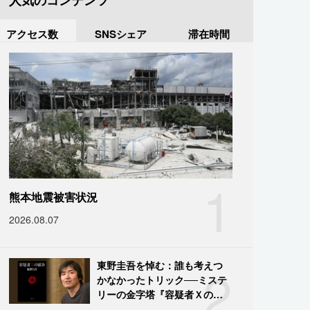
人気のコンテンツ
アクセス数
SNSシェア
滞在時間
1
熊本地震被害状況
2026.08.07
2
東野圭吾を悼む：誰も考えつ
かなかったトリック──ミステ
リーの金字塔『容疑者Ｘの献
身』の舞台裏