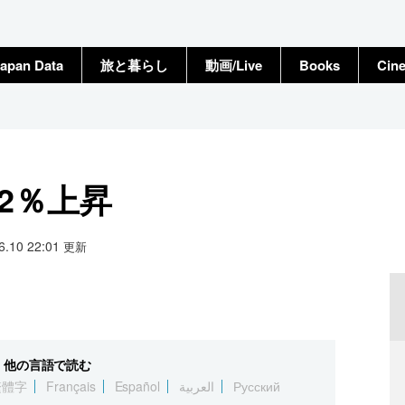
apan Data
旅と暮らし
動画/Live
Books
Cin
.2％上昇
06.10 22:01
更新
他の言語で読む
繁體字
Français
Español
العربية
Русский