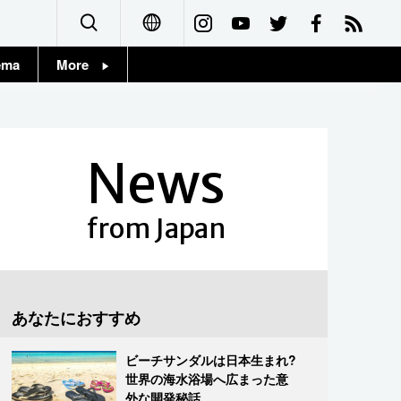
ema
More
English
Topics
简体字
Images
News
繁體字
People
Français
from Japan
東京
Español
お知らせ
العربية
あなたにおすすめ
Русский
ビーチサンダルは日本生まれ?
世界の海水浴場へ広まった意
外な開発秘話