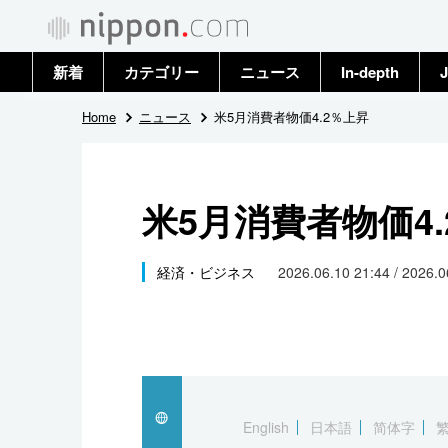
新着
カテゴリー
ニュース
In-depth
J
政治・外交
トップ
Home
ニュース
米5月消費者物価4.2％上昇
経済・ビジネス
アーカイブ
米5月消費者物価4
国際
社会
経済・ビジネス
2026.06.10 21:44 / 2026.
文化
科学・技術
暮らし
English
日本語
简体字