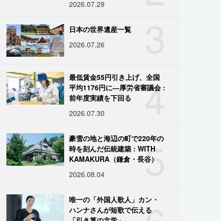
2026.07.29
3
日本の世界遺産一覧
2026.07.26
4
最低賃金55円引き上げ、全国
平均1176円に―厚労省審議会 :
前年度実績を下回る
2026.07.30
5
豪雪の地と海辺の町で220年の
時を刻んだ伝統建築 : WITH
KAMAKURA（鎌倉・長谷）
2026.08.04
6
唯一の「外国人歌人」カン・
ハンナさんが短歌で伝える
「引き算の文学」