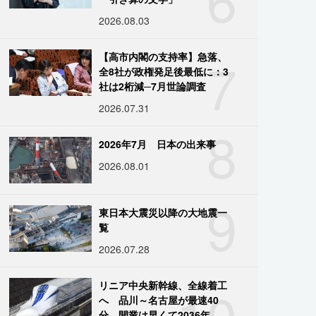
2026.08.03
7
【高市内閣の支持率】急落、
全8社が政権発足後最低に：3
社は2桁減─7月世論調査
2026.07.31
8
2026年7月 日本の出来事
2026.08.01
9
東日本大震災以降の大地震一
覧
2026.07.28
10
リニア中央新幹線、全線着工
へ 品川～名古屋が最速40
分、開業は早くて2036年