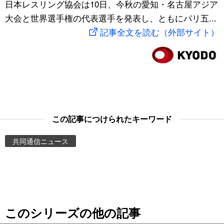
日本レスリング協会は10日、今秋の愛知・名古屋アジア
スポーツ・東京2020
文化
動画/Live
大会と世界選手権の代表選手を発表し、ともにパリ五...
記事全文を読む（外部サイト）
科学・技術
Books
暮らし
Cinema
スポーツ・東京2020
Topics
この記事につけられたキーワード
Images
共同通信ニュース
People
東京
このシリーズの他の記事
お知らせ