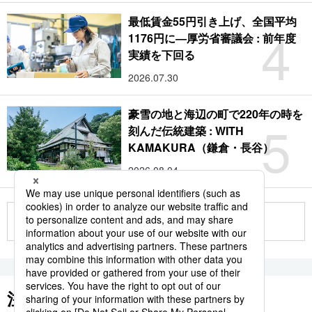
最低賃金55円引き上げ、全国平均
4
1176円に―厚労省審議会 : 前年度
実績を下回る
2026.07.30
豪雪の地と海辺の町で220年の時を
5
刻んだ伝統建築 : WITH
KAMAKURA（鎌倉・長谷）
2026.08.04
もっと見る
注目のキーワード