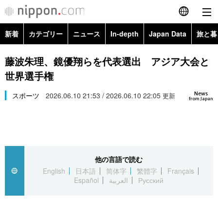
新着
カテゴリー
ニュース
In-depth
Japan Data
旅と暮
English
政治・外交
Topics
藤波朱理、鏡優翔らを代表選出 アジア大会と
简体字
世界選手権
経済・ビジネス
Images
繁體字
カテゴリー
News
スポーツ
2026.06.10 21:53 / 2026.06.10 22:05
更新
from Japan
国際・海外
People
Français
政治・外交
ニュース
社会
東京
Español
経済・ビジネス
トップ
In-depth
文化
お知らせ
العربية
他の言語で読む
English
日本語
简体字
繁體字
Français
国際
アーカイブ
Japan Data
科学・技術
Español
العربية
Русский
Русский
社会
旅と暮らし
暮らし