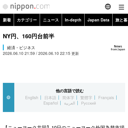
新着
カテゴリー
ニュース
In-depth
Japan Data
旅と暮
English
政治・外交
Topics
NY円、160円台前半
简体字
News
経済・ビジネス
経済・ビジネス
Images
繁體字
from Japan
2026.06.10 21:59 / 2026.06.10 22:15
更新
カテゴリー
国際・海外
People
Français
政治・外交
ニュース
社会
東京
Español
経済・ビジネス
トップ
In-depth
他の言語で読む
文化
お知らせ
العربية
English
日本語
简体字
繁體字
Français
Español
العربية
Русский
国際
アーカイブ
Japan Data
科学・技術
Русский
社会
旅と暮らし
暮らし
【ニューヨーク共同】10日のニューヨーク外国為替市場