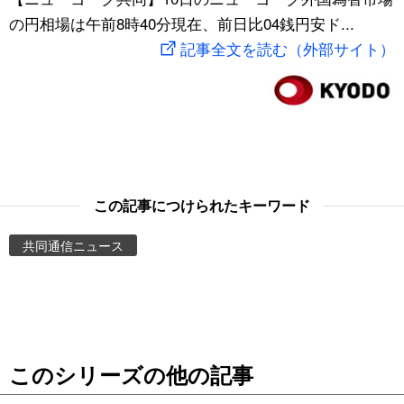
の円相場は午前8時40分現在、前日比04銭円安ド...
スポーツ・東京2020
文化
動画/Live
記事全文を読む（外部サイト）
科学・技術
Books
暮らし
Cinema
スポーツ・東京2020
Topics
この記事につけられたキーワード
Images
共同通信ニュース
People
東京
このシリーズの他の記事
お知らせ