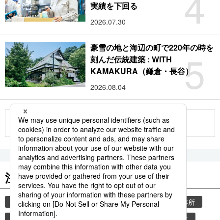
4
実績を下回る
2026.07.30
豪雪の地と海辺の町で220年の時を
5
刻んだ伝統建築 : WITH
KAMAKURA（鎌倉・長谷）
2026.08.04
もっと見る
注目のキーワード
共同通信ニュース
気象・災害
災害
避難所
自然災害
厚生労働省
少子化
少子高齢化