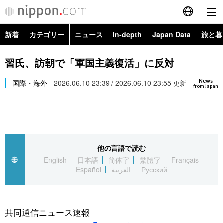
新着
カテゴリー
ニュース
In-depth
Japan Data
旅と暮
English
政治・外交
Topics
習氏、訪朝で「軍国主義復活」に反対
简体字
News
経済・ビジネス
国際・海外
2026.06.10 23:39 / 2026.06.10 23:55
Images
更新
繁體字
from Japan
カテゴリー
国際・海外
People
Français
政治・外交
ニュース
社会
東京
Español
他の言語で読む
経済・ビジネス
トップ
In-depth
文化
お知らせ
English
日本語
简体字
繁體字
Français
العربية
Español
العربية
Русский
国際
アーカイブ
Japan Data
科学・技術
Русский
社会
旅と暮らし
暮らし
共同通信ニュース速報