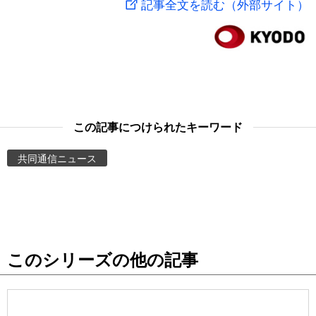
記事全文を読む（外部サイト）
スポーツ・東京2020
文化
動画/Live
科学・技術
Books
暮らし
Cinema
この記事につけられたキーワード
スポーツ・東京2020
Topics
共同通信ニュース
Images
People
このシリーズの他の記事
東京
お知らせ