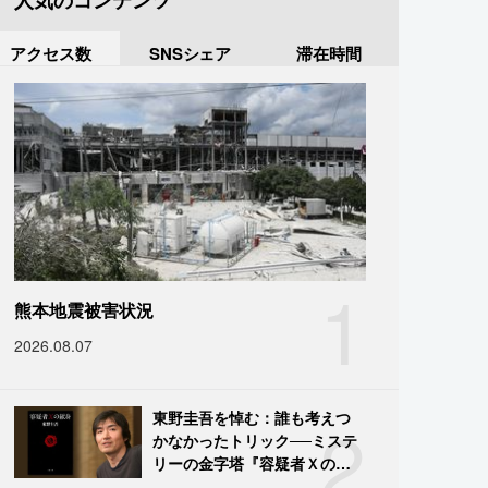
人気のコンテンツ
アクセス数
SNSシェア
滞在時間
1
熊本地震被害状況
2026.08.07
2
東野圭吾を悼む：誰も考えつ
かなかったトリック──ミステ
リーの金字塔『容疑者Ｘの献
身』の舞台裏