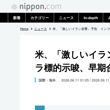
新着
カテゴリー
ニュース
In-depth
J
政治・外交
トップ
Home
ニュース
米、「激しいイラン攻撃」予告 インフ
経済・ビジネス
アーカイブ
米、「激しいイラ
国際
ラ標的示唆、早期
社会
文化
国際・海外
2026.06.11 01:05 / 2026.06.1
科学・技術
暮らし