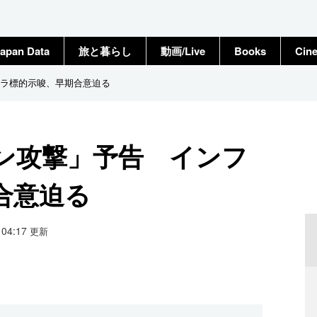
apan Data
旅と暮らし
動画/Live
Books
Cin
ラ標的示唆、早期合意迫る
ン攻撃」予告 インフ
合意迫る
1 04:17
更新