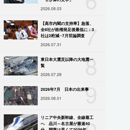
2026.08.03
7
【高市内閣の支持率】急落、
全8社が政権発足後最低に：3
社は2桁減─7月世論調査
2026.07.31
8
東日本大震災以降の大地震一
覧
2026.07.28
9
2026年7月 日本の出来事
2026.08.01
10
リニア中央新幹線、全線着工
へ 品川～名古屋が最速40
分、開業は早くて2036年