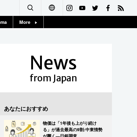
ema
More
English
Topics
简体字
Images
News
繁體字
People
Français
from Japan
東京
Español
お知らせ
العربية
あなたにおすすめ
Русский
物価は「1年後も上がり続け
る」が過去最高の9割:中東情勢
が響く―日銀調査