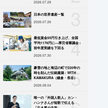
2026.07.29
3
日本の世界遺産一覧
2026.07.26
4
最低賃金55円引き上げ、全国
平均1176円に―厚労省審議会 :
前年度実績を下回る
2026.07.30
5
豪雪の地と海辺の町で220年の
時を刻んだ伝統建築 : WITH
KAMAKURA（鎌倉・長谷）
2026.08.04
6
唯一の「外国人歌人」カン・
ハンナさんが短歌で伝える
「引き算の文学」