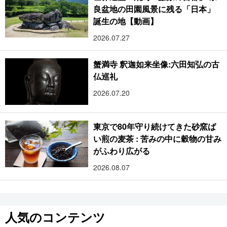
良盆地の田園風景に残る「日本」
誕生の地【動画】
2026.07.27
蟹満寺 釈迦如来坐像:六田知弘の古
仏巡礼
2026.07.20
東京で80年守り続けてきた砂窯ば
い煎の麦茶 : 苦みの中に穀物の甘み
がふわり広がる
2026.08.07
人気のコンテンツ