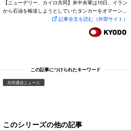
【ニューデリー、カイロ共同】米中央軍は10日、イラン
スポーツ・東京2020
文化
動画/Live
から石油を輸送しようとしていたタンカーをオマーン...
記事全文を読む（外部サイト）
科学・技術
Books
暮らし
Cinema
スポーツ・東京2020
Topics
この記事につけられたキーワード
Images
共同通信ニュース
People
東京
このシリーズの他の記事
お知らせ