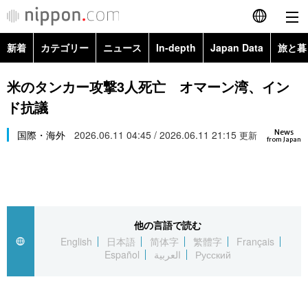
新着
カテゴリー
ニュース
In-depth
Japan Data
旅と暮
English
政治・外交
Topics
米のタンカー攻撃3人死亡 オマーン湾、イン
简体字
ド抗議
経済・ビジネス
Images
繁體字
カテゴリー
News
国際・海外
2026.06.11 04:45 / 2026.06.11 21:15
更新
from Japan
国際・海外
People
Français
政治・外交
ニュース
社会
東京
Español
経済・ビジネス
トップ
In-depth
文化
お知らせ
العربية
他の言語で読む
English
日本語
简体字
繁體字
Français
国際
アーカイブ
Japan Data
科学・技術
Español
العربية
Русский
Русский
社会
旅と暮らし
暮らし