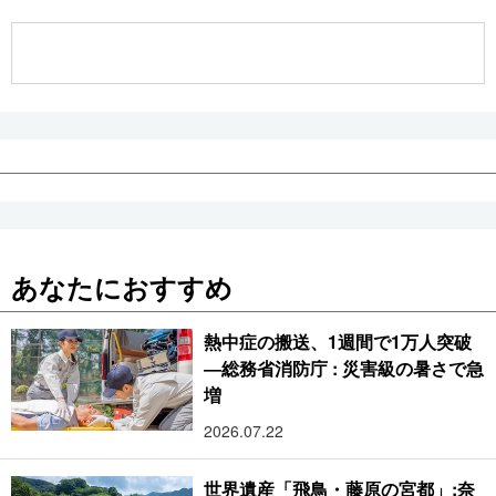
公式SNS
あなたにおすすめ
熱中症の搬送、1週間で1万人突破
―総務省消防庁 : 災害級の暑さで急
増
2026.07.22
世界遺産「飛鳥・藤原の宮都」:奈