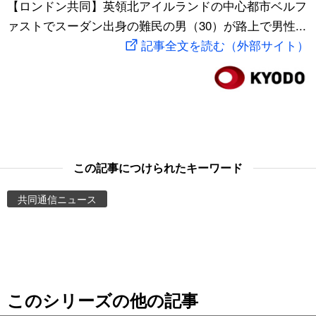
【ロンドン共同】英領北アイルランドの中心都市ベルフ
スポーツ・東京2020
文化
動画/Live
ァストでスーダン出身の難民の男（30）が路上で男性...
記事全文を読む（外部サイト）
科学・技術
Books
暮らし
Cinema
スポーツ・東京2020
Topics
この記事につけられたキーワード
Images
共同通信ニュース
People
東京
このシリーズの他の記事
お知らせ