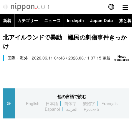
新着
カテゴリー
ニュース
In-depth
Japan Data
旅と暮
English
政治・外交
Topics
北アイルランドで暴動 難民の刺傷事件きっか
简体字
け
経済・ビジネス
Images
繁體字
カテゴリー
News
国際・海外
2026.06.11 04:46 / 2026.06.11 07:15
更新
from Japan
国際・海外
People
Français
政治・外交
ニュース
社会
東京
Español
経済・ビジネス
トップ
In-depth
文化
お知らせ
العربية
他の言語で読む
English
日本語
简体字
繁體字
Français
国際
アーカイブ
Japan Data
科学・技術
Español
العربية
Русский
Русский
社会
旅と暮らし
暮らし