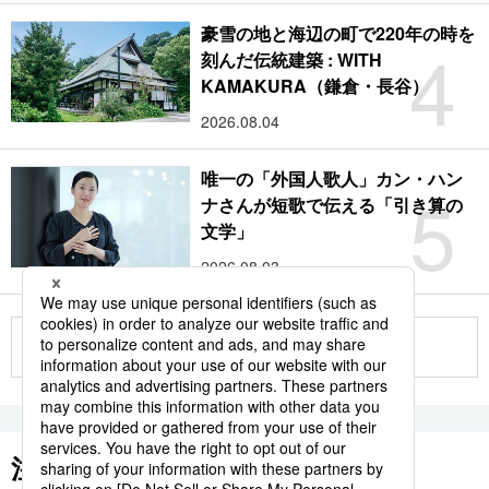
豪雪の地と海辺の町で220年の時を
4
刻んだ伝統建築 : WITH
KAMAKURA（鎌倉・長谷）
2026.08.04
唯一の「外国人歌人」カン・ハン
5
ナさんが短歌で伝える「引き算の
文学」
2026.08.03
もっと見る
注目のキーワード