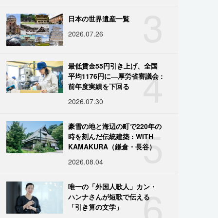
3
日本の世界遺産一覧
2026.07.26
4
最低賃金55円引き上げ、全国
平均1176円に―厚労省審議会 :
前年度実績を下回る
2026.07.30
5
豪雪の地と海辺の町で220年の
時を刻んだ伝統建築 : WITH
KAMAKURA（鎌倉・長谷）
2026.08.04
6
唯一の「外国人歌人」カン・
ハンナさんが短歌で伝える
「引き算の文学」