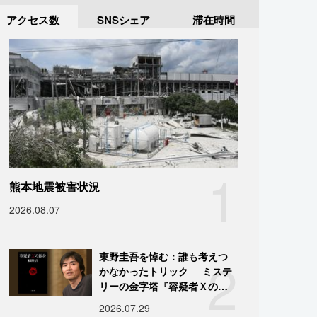
アクセス数
SNSシェア
滞在時間
1
熊本地震被害状況
2026.08.07
2
東野圭吾を悼む：誰も考えつ
かなかったトリック──ミステ
リーの金字塔『容疑者Ｘの献
身』の舞台裏
2026.07.29