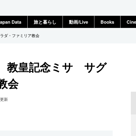
apan Data
旅と暮らし
動画/Live
Books
Cin
ラダ・ファミリア教会
、教皇記念ミサ サグ
教会
更新