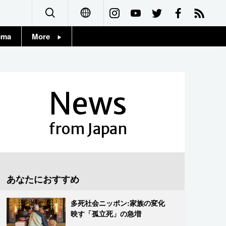
ema
More
English
Topics
简体字
Images
News
繁體字
People
Français
from Japan
東京
Español
お知らせ
العربية
あなたにおすすめ
Русский
多死社会ニッポン:家族の変化
映す「孤立死」の急増