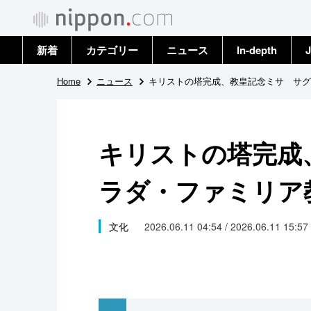
新着
カテゴリー
ニュース
In-depth
J
政治・外交
トップ
Home
ニュース
キリストの塔完成、教皇記念ミサ サグ
経済・ビジネス
アーカイブ
キリストの塔完成
国際
ラダ・ファミリア
社会
文化
文化
2026.06.11 04:54 / 2026.06.11 15:57
科学・技術
暮らし