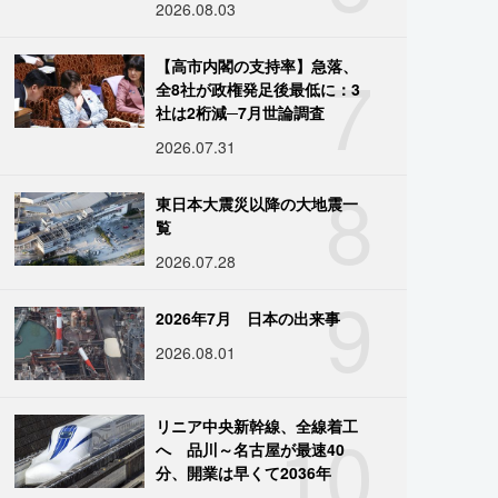
2026.08.03
7
【高市内閣の支持率】急落、
全8社が政権発足後最低に：3
社は2桁減─7月世論調査
2026.07.31
8
東日本大震災以降の大地震一
覧
2026.07.28
9
2026年7月 日本の出来事
2026.08.01
10
リニア中央新幹線、全線着工
へ 品川～名古屋が最速40
分、開業は早くて2036年