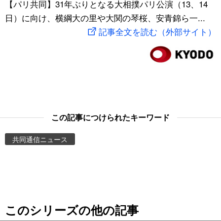
【パリ共同】31年ぶりとなる大相撲パリ公演（13、14
スポーツ・東京2020
文化
動画/Live
日）に向け、横綱大の里や大関の琴桜、安青錦ら一...
記事全文を読む（外部サイト）
科学・技術
Books
暮らし
Cinema
スポーツ・東京2020
Topics
この記事につけられたキーワード
Images
共同通信ニュース
People
東京
このシリーズの他の記事
お知らせ