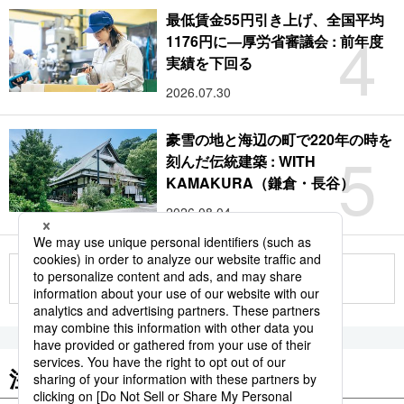
最低賃金55円引き上げ、全国平均
4
1176円に―厚労省審議会 : 前年度
実績を下回る
2026.07.30
豪雪の地と海辺の町で220年の時を
5
刻んだ伝統建築 : WITH
KAMAKURA（鎌倉・長谷）
2026.08.04
もっと見る
注目のキーワード