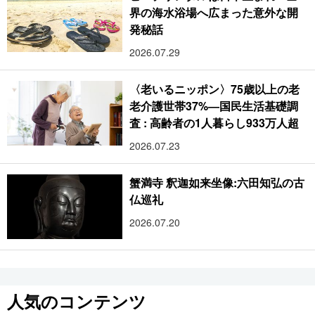
界の海水浴場へ広まった意外な開
発秘話
2026.07.29
〈老いるニッポン〉75歳以上の老
老介護世帯37%―国民生活基礎調
査 : 高齢者の1人暮らし933万人超
2026.07.23
蟹満寺 釈迦如来坐像:六田知弘の古
仏巡礼
2026.07.20
人気のコンテンツ