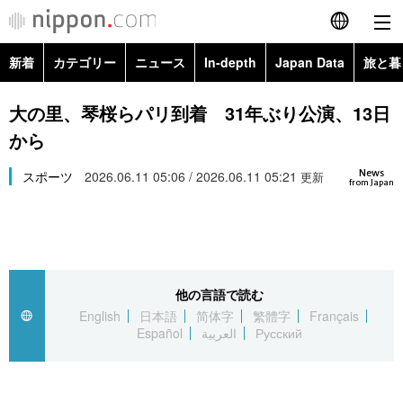
新着
カテゴリー
ニュース
In-depth
Japan Data
旅と暮
English
政治・外交
Topics
大の里、琴桜らパリ到着 31年ぶり公演、13日
简体字
から
経済・ビジネス
Images
繁體字
カテゴリー
News
スポーツ
2026.06.11 05:06 / 2026.06.11 05:21
更新
from Japan
国際・海外
People
Français
政治・外交
ニュース
社会
東京
Español
経済・ビジネス
トップ
In-depth
文化
お知らせ
العربية
他の言語で読む
English
日本語
简体字
繁體字
Français
国際
アーカイブ
Japan Data
科学・技術
Español
العربية
Русский
Русский
社会
旅と暮らし
暮らし