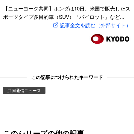
スポーツ・東京2020
【ニューヨーク共同】ホンダは10日、米国で販売したス
文化
動画/Live
ポーツタイプ多目的車（SUV）「パイロット」など...
記事全文を読む（外部サイト）
科学・技術
Books
暮らし
Cinema
スポーツ・東京2020
Topics
Images
この記事につけられたキーワード
共同通信ニュース
People
東京
お知らせ
このシリーズの他の記事