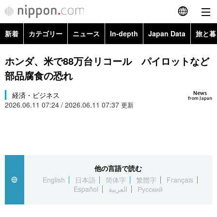
新着
カテゴリー
ニュース
In-depth
Japan Data
旅と暮
English
政治・外交
Topics
ホンダ、米で88万台リコール パイロットなど
简体字
部品腐食の恐れ
経済・ビジネス
Images
繁體字
カテゴリー
News
経済・ビジネス
from Japan
2026.06.11 07:24 / 2026.06.11 07:37
国際・海外
更新
People
Français
政治・外交
ニュース
社会
東京
Español
経済・ビジネス
トップ
In-depth
文化
お知らせ
العربية
他の言語で読む
国際
アーカイブ
Japan Data
科学・技術
English
日本語
简体字
繁體字
Français
Русский
Español
العربية
Русский
社会
旅と暮らし
暮らし