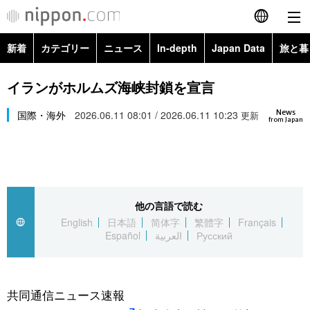
新着
カテゴリー
ニュース
In-depth
Japan Data
旅と暮
English
政治・外交
Topics
イランがホルムズ海峡封鎖を宣言
简体字
News
経済・ビジネス
国際・海外
2026.06.11 08:01 / 2026.06.11 10:23
Images
更新
繁體字
from Japan
カテゴリー
国際・海外
People
Français
政治・外交
ニュース
社会
東京
Español
他の言語で読む
経済・ビジネス
トップ
In-depth
文化
お知らせ
English
日本語
简体字
繁體字
Français
العربية
Español
العربية
Русский
国際
アーカイブ
Japan Data
科学・技術
Русский
社会
旅と暮らし
暮らし
共同通信ニュース速報