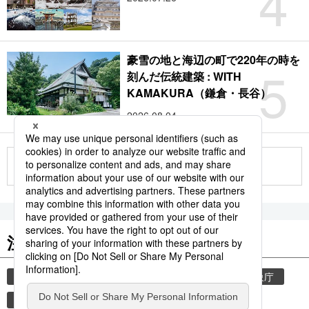
4
豪雪の地と海辺の町で220年の時を
5
刻んだ伝統建築 : WITH
KAMAKURA（鎌倉・長谷）
2026.08.04
もっと見る
注目のキーワード
共同通信ニュース
気象・災害
災害
気象庁
津波
地震
熊本
熊本地震
観光