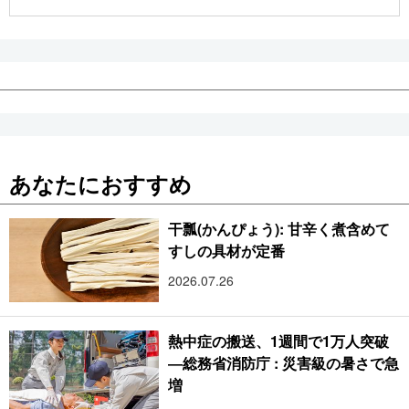
公式SNS
あなたにおすすめ
干瓢(かんぴょう): 甘辛く煮含めて
すしの具材が定番
2026.07.26
熱中症の搬送、1週間で1万人突破
―総務省消防庁 : 災害級の暑さで急
増