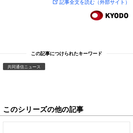
記事全文を読む（外部サイト）
スポーツ・東京2020
文化
動画/Live
科学・技術
Books
暮らし
Cinema
この記事につけられたキーワード
スポーツ・東京2020
Topics
共同通信ニュース
Images
People
このシリーズの他の記事
東京
お知らせ