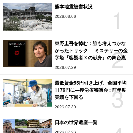
1
熊本地震被害状況
2026.08.06
東野圭吾を悼む：誰も考えつかな
2
かったトリック──ミステリーの金
字塔『容疑者Ｘの献身』の舞台裏
2026.07.29
最低賃金55円引き上げ、全国平均
3
1176円に―厚労省審議会 : 前年度
実績を下回る
2026.07.30
日本の世界遺産一覧
2026.07.26