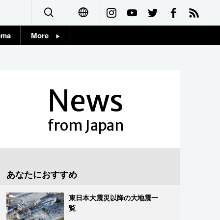
ema
More
English
Topics
简体字
Images
News
繁體字
People
Français
from Japan
東京
Español
お知らせ
العربية
あなたにおすすめ
Русский
東日本大震災以降の大地震一
覧