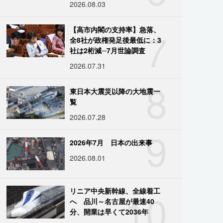
2026.08.03
7
【高市内閣の支持率】急落、
全8社が政権発足後最低に：3
社は2桁減─7月世論調査
2026.07.31
8
東日本大震災以降の大地震一
覧
2026.07.28
9
2026年7月 日本の出来事
2026.08.01
10
リニア中央新幹線、全線着工
へ 品川～名古屋が最速40
分、開業は早くて2036年