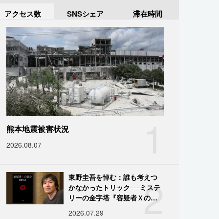
アクセス数
SNSシェア
滞在時間
1
熊本地震被害状況
2026.08.07
2
東野圭吾を悼む：誰も考えつ
かなかったトリック──ミステ
リーの金字塔『容疑者Ｘの献
身』の舞台裏
2026.07.29