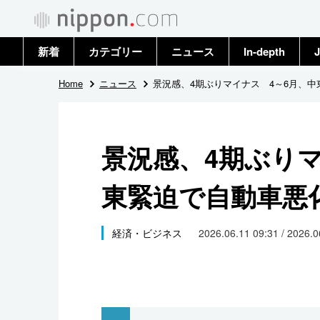
新着
カテゴリー
ニュース
In-depth
J
政治・外交
トップ
Home
ニュース
景況感、4期ぶりマイナス 4～6月、
経済・ビジネス
アーカイブ
景況感、4期ぶりマ
国際
東緊迫で自動車悪
社会
文化
経済・ビジネス
2026.06.11 09:31 / 2026.
科学・技術
暮らし