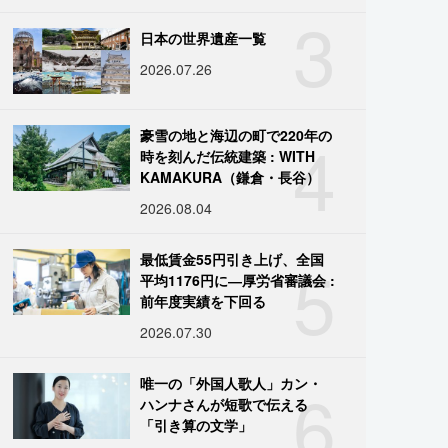
3
日本の世界遺産一覧
2026.07.26
4
豪雪の地と海辺の町で220年の
時を刻んだ伝統建築 : WITH
KAMAKURA（鎌倉・長谷）
2026.08.04
5
最低賃金55円引き上げ、全国
平均1176円に―厚労省審議会 :
前年度実績を下回る
2026.07.30
6
唯一の「外国人歌人」カン・
ハンナさんが短歌で伝える
「引き算の文学」