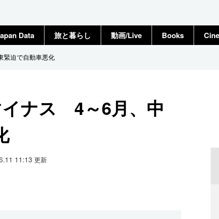
apan Data
旅と暮らし
動画/Live
Books
Cin
中東緊迫で自動車悪化
イナス 4～6月、中
化
06.11 11:13
更新