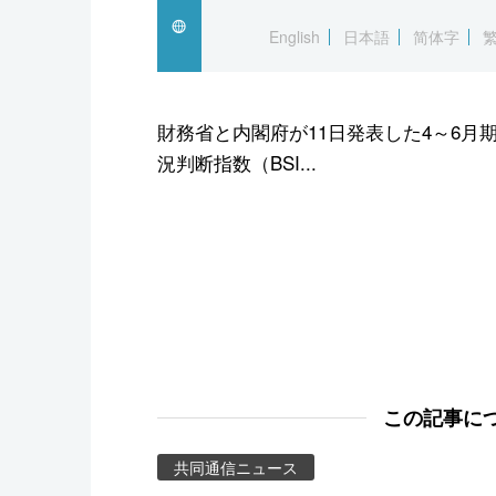
スポーツ・東京2020
English
日本語
简体字
財務省と内閣府が11日発表した4～6
況判断指数（BSI...
この記事に
共同通信ニュース