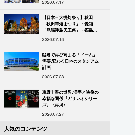
2026.07.17
【日本三大提灯祭り】秋田
「秋田竿燈まつり」・愛知
「尾張津島天王祭」・福島
「二本松の提灯祭り」:おびた
2026.07.18
だしい灯火が夜空を照らす光
の祭典
猛暑で再び高まる「ドーム」
需要:変わる日本のスタジアム
計画
2026.07.28
東野圭吾の世界:活字と映像の
幸福な関係『ガリレオシリー
ズ』〈再掲〉
2026.07.27
人気のコンテンツ