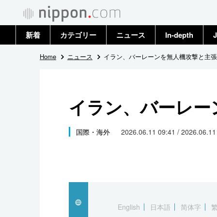
新着
カテゴリー
ニュース
In-depth
J
政治・外交
トップ
Home
ニュース
イラン、バーレーンを無人機攻撃と主張
経済・ビジネス
アーカイブ
イラン、バーレー
国際
社会
国際・海外
2026.06.11 09:41 / 2026.06.1
文化
科学・技術
暮らし
English
日本語
简体字