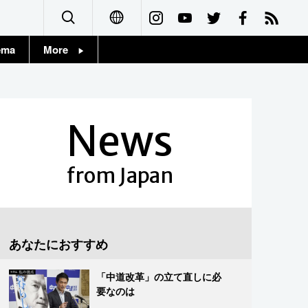
ema
More
English
Topics
简体字
Images
News
繁體字
People
Français
from Japan
東京
Español
お知らせ
العربية
あなたにおすすめ
Русский
「中道改革」の立て直しに必
要なのは