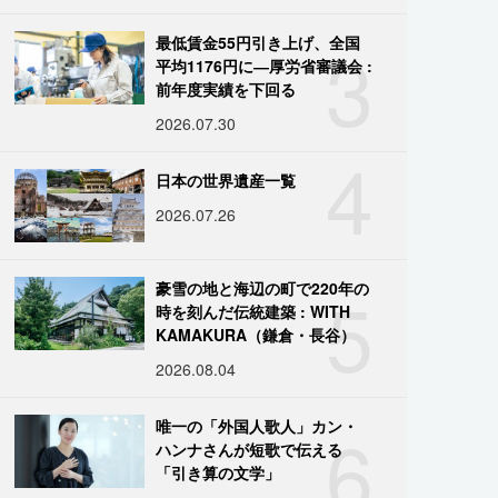
3
最低賃金55円引き上げ、全国
平均1176円に―厚労省審議会 :
前年度実績を下回る
2026.07.30
4
日本の世界遺産一覧
2026.07.26
5
豪雪の地と海辺の町で220年の
時を刻んだ伝統建築 : WITH
KAMAKURA（鎌倉・長谷）
2026.08.04
6
唯一の「外国人歌人」カン・
ハンナさんが短歌で伝える
「引き算の文学」