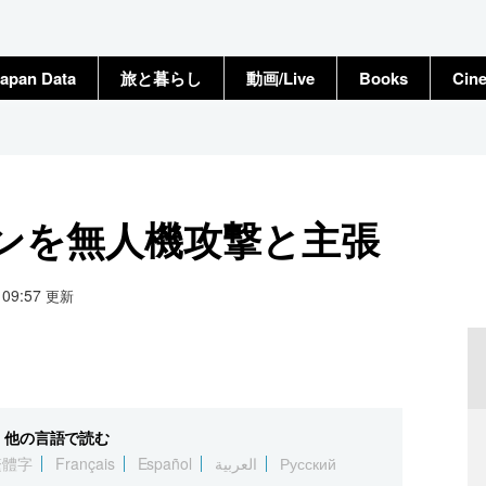
apan Data
旅と暮らし
動画/Live
Books
Cin
ンを無人機攻撃と主張
1 09:57
更新
他の言語で読む
繁體字
Français
Español
العربية
Русский