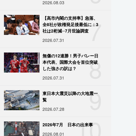
2026.08.03
7
【高市内閣の支持率】急落、
全8社が政権発足後最低に：3
社は2桁減─7月世論調査
2026.07.31
8
無傷の12連勝！男子バレー日
本代表、国際大会を首位突破
した強さの訳は？
2026.07.31
9
東日本大震災以降の大地震一
覧
2026.07.28
10
2026年7月 日本の出来事
2026.08.01