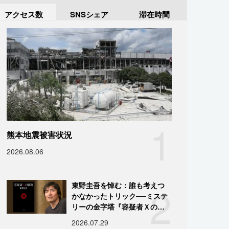
アクセス数
SNSシェア
滞在時間
1
熊本地震被害状況
2026.08.06
2
東野圭吾を悼む：誰も考えつ
かなかったトリック──ミステ
リーの金字塔『容疑者Ｘの献
身』の舞台裏
2026.07.29