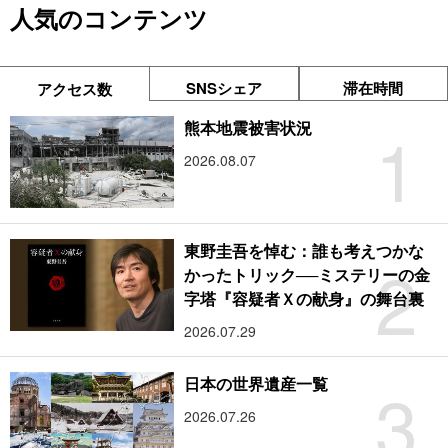
人気のコンテンツ
SNSシェア
滞在時間
アクセス数
1
熊本地震被害状況
2026.08.07
東野圭吾を悼む：誰も考えつかな
2
かったトリック──ミステリーの金
字塔『容疑者Ｘの献身』の舞台裏
2026.07.29
3
日本の世界遺産一覧
2026.07.26