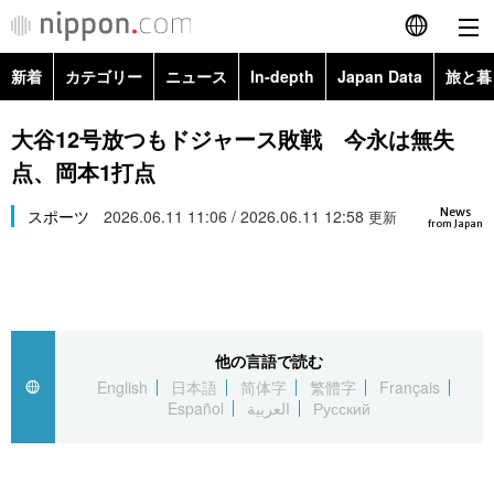
新着
カテゴリー
ニュース
In-depth
Japan Data
旅と暮
English
政治・外交
Topics
大谷12号放つもドジャース敗戦 今永は無失
简体字
点、岡本1打点
経済・ビジネス
Images
繁體字
カテゴリー
News
スポーツ
2026.06.11 11:06 / 2026.06.11 12:58
更新
from Japan
国際・海外
People
Français
政治・外交
ニュース
社会
東京
Español
経済・ビジネス
トップ
In-depth
文化
お知らせ
العربية
他の言語で読む
English
日本語
简体字
繁體字
Français
国際
アーカイブ
Japan Data
科学・技術
Español
العربية
Русский
Русский
社会
旅と暮らし
暮らし