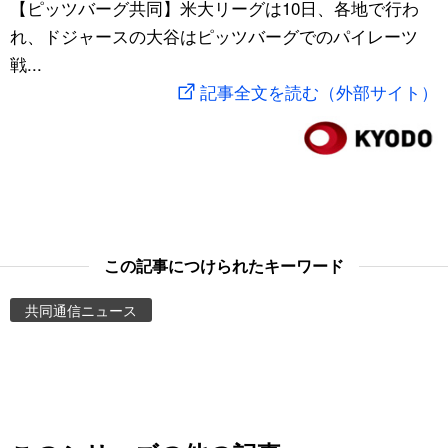
【ピッツバーグ共同】米大リーグは10日、各地で行わ
スポーツ・東京2020
文化
動画/Live
れ、ドジャースの大谷はピッツバーグでのパイレーツ
戦...
科学・技術
Books
記事全文を読む（外部サイト）
暮らし
Cinema
スポーツ・東京2020
Topics
Images
この記事につけられたキーワード
共同通信ニュース
People
東京
お知らせ