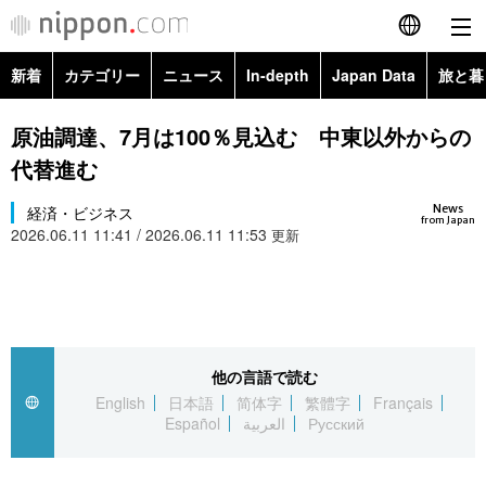
新着
カテゴリー
ニュース
In-depth
Japan Data
旅と暮
English
政治・外交
Topics
原油調達、7月は100％見込む 中東以外からの
简体字
代替進む
経済・ビジネス
Images
繁體字
カテゴリー
News
経済・ビジネス
from Japan
2026.06.11 11:41 / 2026.06.11 11:53
国際・海外
更新
People
Français
政治・外交
ニュース
社会
東京
Español
経済・ビジネス
トップ
In-depth
文化
お知らせ
العربية
他の言語で読む
国際
アーカイブ
Japan Data
科学・技術
English
日本語
简体字
繁體字
Français
Русский
Español
العربية
Русский
社会
旅と暮らし
暮らし