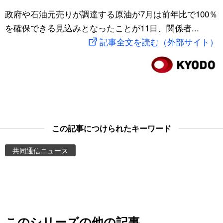
スポーツ・東京2020
政府や石油元売りが調達する原油が7月は前年比で100％
文化
動画/Live
を確保できる見込みとなったことが11日、関係者...
記事全文を読む（外部サイト）
科学・技術
Books
暮らし
Cinema
スポーツ・東京2020
Topics
Images
この記事につけられたキーワード
共同通信ニュース
People
東京
お知らせ
このシリーズの他の記事