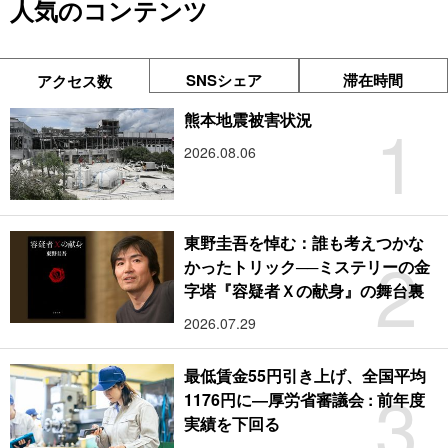
人気のコンテンツ
SNSシェア
滞在時間
アクセス数
1
熊本地震被害状況
2026.08.06
東野圭吾を悼む：誰も考えつかな
2
かったトリック──ミステリーの金
字塔『容疑者Ｘの献身』の舞台裏
2026.07.29
最低賃金55円引き上げ、全国平均
3
1176円に―厚労省審議会 : 前年度
実績を下回る