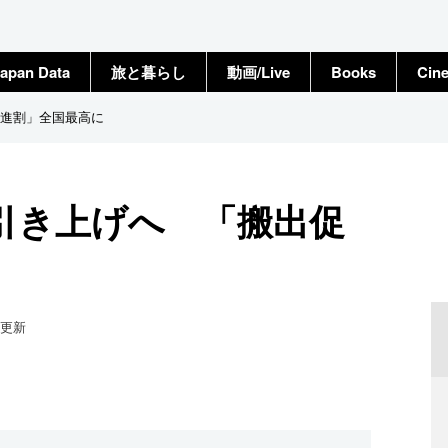
apan Data
旅と暮らし
動画/Live
Books
Cin
進割」全国最高に
引き上げへ 「搬出促
更新