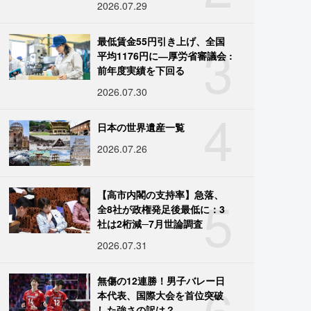
2026.07.29
3
最低賃金55円引き上げ、全国
平均1176円に―厚労省審議会 :
前年度実績を下回る
2026.07.30
4
日本の世界遺産一覧
2026.07.26
5
【高市内閣の支持率】急落、
全8社が政権発足後最低に：3
社は2桁減─7月世論調査
2026.07.31
6
無傷の12連勝！男子バレー日
本代表、国際大会を首位突破
した強さの訳は？