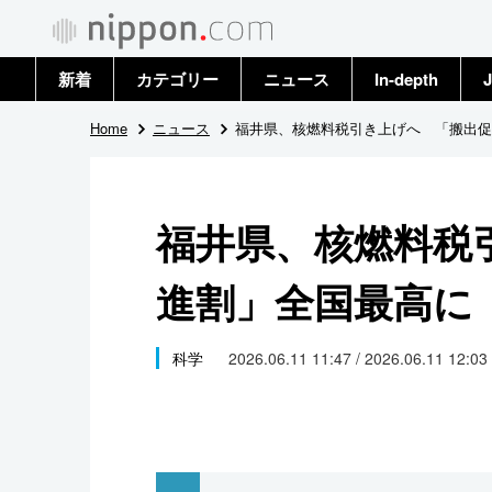
新着
カテゴリー
ニュース
In-depth
J
政治・外交
トップ
Home
ニュース
福井県、核燃料税引き上げへ 「搬出促
経済・ビジネス
アーカイブ
福井県、核燃料税
国際
進割」全国最高に
社会
文化
科学
2026.06.11 11:47 / 2026.06.11 12:03
科学・技術
暮らし