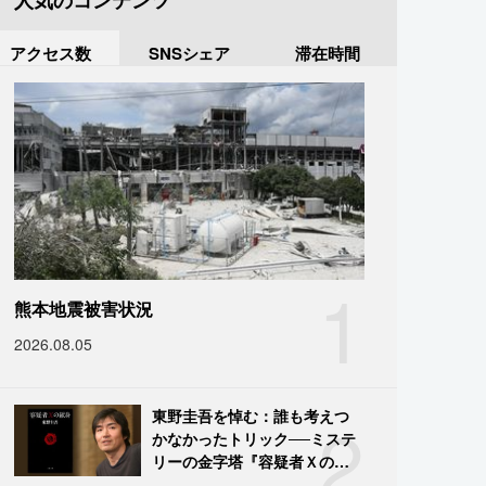
人気のコンテンツ
アクセス数
SNSシェア
滞在時間
1
熊本地震被害状況
2026.08.05
2
東野圭吾を悼む：誰も考えつ
かなかったトリック──ミステ
リーの金字塔『容疑者Ｘの献
身』の舞台裏