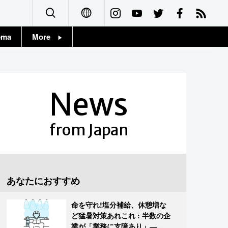
ema
More
English
Topics
简体字
Images
News
繁體字
People
Français
from Japan
東京
Español
お知らせ
العربية
あなたにおすすめ
Русский
命を守れ!塩分補給、休憩増な
ど猛暑対策あれこれ : 半数の企
業が「業務に支障あり」―帝