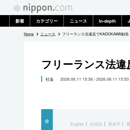
新着
カテゴリー
ニュース
In-depth
J
政治・外交
トップ
Home
ニュース
フリーランス法違反でKADOKAWA勧告
経済・ビジネス
アーカイブ
フリーランス法違反
国際
社会
社会
2026.06.11 15:36 / 2026.06.11 15:53
文化
科学・技術
暮らし
English
日本語
简体字