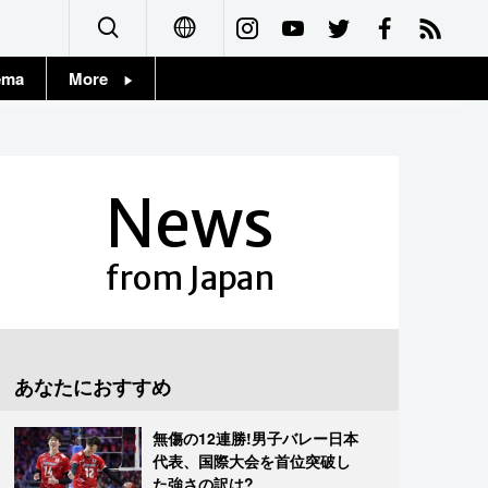
ema
More
English
Topics
简体字
Images
News
繁體字
People
Français
from Japan
東京
Español
お知らせ
العربية
あなたにおすすめ
Русский
無傷の12連勝!男子バレー日本
代表、国際大会を首位突破し
た強さの訳は?