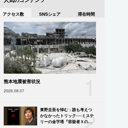
人気のコンテンツ
アクセス数
SNSシェア
滞在時間
1
熊本地震被害状況
2026.08.07
2
東野圭吾を悼む：誰も考えつ
かなかったトリック──ミステ
リーの金字塔『容疑者Ｘの献
身』の舞台裏