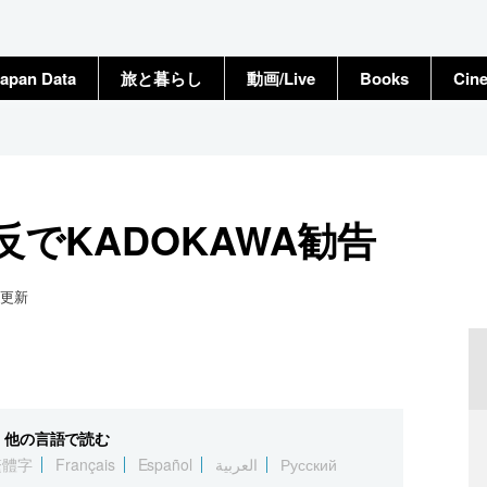
apan Data
旅と暮らし
動画/Live
Books
Cin
でKADOKAWA勧告
更新
他の言語で読む
繁體字
Français
Español
العربية
Русский