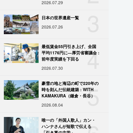
2026.07.29
3
日本の世界遺産一覧
2026.07.26
4
最低賃金55円引き上げ、全国
平均1176円に―厚労省審議会 :
前年度実績を下回る
2026.07.30
5
豪雪の地と海辺の町で220年の
時を刻んだ伝統建築 : WITH
KAMAKURA（鎌倉・長谷）
2026.08.04
6
唯一の「外国人歌人」カン・
ハンナさんが短歌で伝える
「引き算の文学」