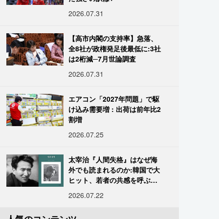
2026.07.31
【高市内閣の支持率】急落、
全8社が政権発足後最低に:3社
は2桁減─7月世論調査
2026.07.31
エアコン「2027年問題」で駆
け込み需要増 : 出荷は前年比2
割増
2026.07.25
太宰治『人間失格』はなぜ海
外でも読まれるのか:韓国で大
ヒット、若者の共感を呼ぶ
「道化」の心理
2026.07.22