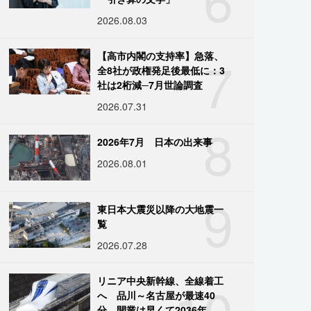
2026.08.03
7
【高市内閣の支持率】急落、
全8社が政権発足後最低に：3
社は2桁減─7月世論調査
2026.07.31
8
2026年7月 日本の出来事
2026.08.01
9
東日本大震災以降の大地震一
覧
2026.07.28
10
リニア中央新幹線、全線着工
へ 品川～名古屋が最速40
分、開業は早くて2036年