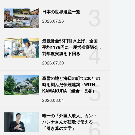
3
日本の世界遺産一覧
2026.07.26
4
最低賃金55円引き上げ、全国
平均1176円に―厚労省審議会 :
前年度実績を下回る
2026.07.30
5
豪雪の地と海辺の町で220年の
時を刻んだ伝統建築 : WITH
KAMAKURA（鎌倉・長谷）
2026.08.04
6
唯一の「外国人歌人」カン・
ハンナさんが短歌で伝える
「引き算の文学」