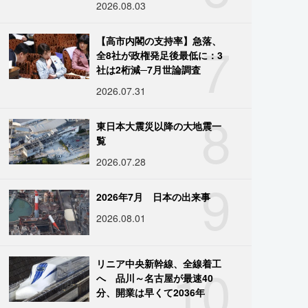
2026.08.03
7
【高市内閣の支持率】急落、
全8社が政権発足後最低に：3
社は2桁減─7月世論調査
2026.07.31
8
東日本大震災以降の大地震一
覧
2026.07.28
9
2026年7月 日本の出来事
2026.08.01
10
リニア中央新幹線、全線着工
へ 品川～名古屋が最速40
分、開業は早くて2036年