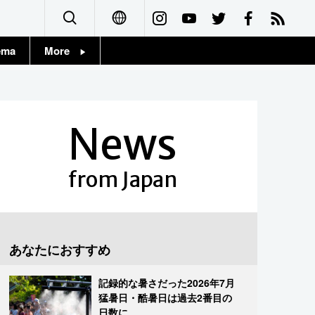
ema
More
English
Topics
简体字
Images
News
繁體字
People
Français
from Japan
東京
Español
お知らせ
العربية
あなたにおすすめ
Русский
記録的な暑さだった2026年7月
猛暑日・酷暑日は過去2番目の
日数に