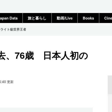
apan Data
旅と暮らし
動画/Live
Books
Cin
のライト級世界王者
去、76歳 日本人初の
16:40
更新