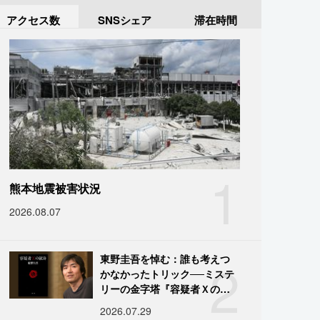
アクセス数
SNSシェア
滞在時間
1
熊本地震被害状況
2026.08.07
2
東野圭吾を悼む：誰も考えつ
かなかったトリック──ミステ
リーの金字塔『容疑者Ｘの献
身』の舞台裏
2026.07.29