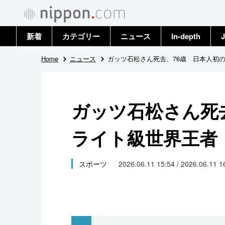
新着
カテゴリー
ニュース
In-depth
J
政治・外交
トップ
Home
ニュース
ガッツ石松さん死去、76歳 日本人初
経済・ビジネス
アーカイブ
ガッツ石松さん死
国際
ライト級世界王者
社会
文化
スポーツ
2026.06.11 15:54 / 2026.06.11 
科学・技術
暮らし