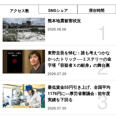
SNSシェア
滞在時間
アクセス数
1
熊本地震被害状況
2026.08.06
東野圭吾を悼む：誰も考えつかな
2
かったトリック──ミステリーの金
字塔『容疑者Ｘの献身』の舞台裏
2026.07.29
最低賃金55円引き上げ、全国平均
3
1176円に―厚労省審議会 : 前年度
実績を下回る
2026.07.30