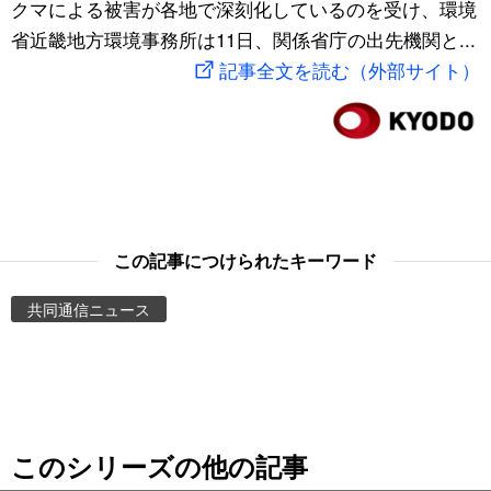
クマによる被害が各地で深刻化しているのを受け、環境
スポーツ・東京2020
文化
動画/Live
省近畿地方環境事務所は11日、関係省庁の出先機関と...
記事全文を読む（外部サイト）
科学・技術
Books
暮らし
Cinema
スポーツ・東京2020
Topics
この記事につけられたキーワード
Images
共同通信ニュース
People
東京
このシリーズの他の記事
お知らせ