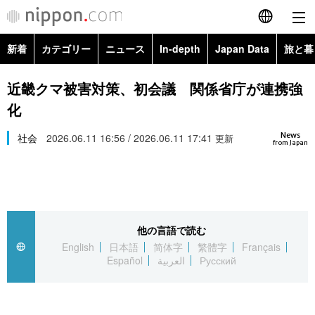
新着
カテゴリー
ニュース
In-depth
Japan Data
旅と暮
English
政治・外交
Topics
近畿クマ被害対策、初会議 関係省庁が連携強
简体字
化
経済・ビジネス
Images
繁體字
カテゴリー
News
社会
2026.06.11 16:56 / 2026.06.11 17:41
更新
from Japan
国際・海外
People
Français
政治・外交
ニュース
社会
東京
Español
経済・ビジネス
トップ
In-depth
文化
お知らせ
العربية
他の言語で読む
English
日本語
简体字
繁體字
Français
国際
アーカイブ
Japan Data
科学・技術
Español
العربية
Русский
Русский
社会
旅と暮らし
暮らし