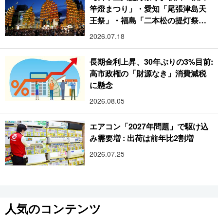
竿燈まつり」・愛知「尾張津島天
王祭」・福島「二本松の提灯祭
り」:おびただしい灯火が夜空を照
2026.07.18
らす光の祭典
長期金利上昇、30年ぶりの3%目前:
高市政権の「財源なき」消費減税
に懸念
2026.08.05
エアコン「2027年問題」で駆け込
み需要増 : 出荷は前年比2割増
2026.07.25
人気のコンテンツ