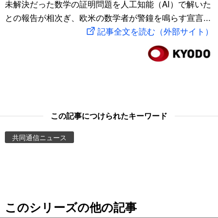
未解決だった数学の証明問題を人工知能（AI）で解いた
スポーツ・東京2020
文化
動画/Live
との報告が相次ぎ、欧米の数学者が警鐘を鳴らす宣言...
記事全文を読む（外部サイト）
科学・技術
Books
暮らし
Cinema
スポーツ・東京2020
Topics
この記事につけられたキーワード
Images
共同通信ニュース
People
東京
このシリーズの他の記事
お知らせ