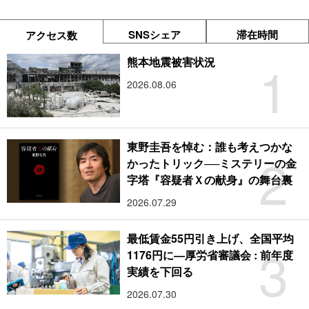
SNSシェア
滞在時間
アクセス数
1
熊本地震被害状況
2026.08.06
東野圭吾を悼む：誰も考えつかな
2
かったトリック──ミステリーの金
字塔『容疑者Ｘの献身』の舞台裏
2026.07.29
最低賃金55円引き上げ、全国平均
3
1176円に―厚労省審議会 : 前年度
実績を下回る
2026.07.30