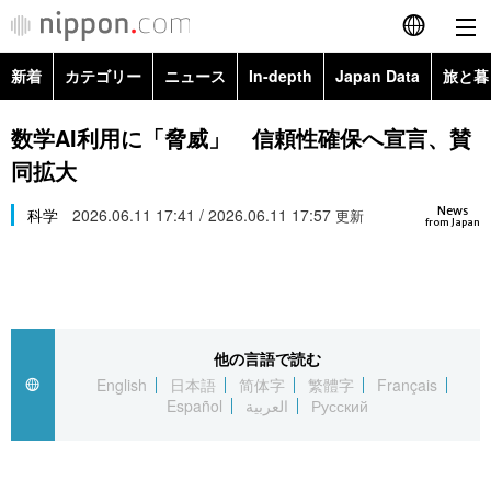
新着
カテゴリー
ニュース
In-depth
Japan Data
旅と暮
English
政治・外交
Topics
数学AI利用に「脅威」 信頼性確保へ宣言、賛
简体字
同拡大
経済・ビジネス
Images
繁體字
カテゴリー
News
科学
2026.06.11 17:41 / 2026.06.11 17:57
更新
from Japan
国際・海外
People
Français
政治・外交
ニュース
社会
東京
Español
経済・ビジネス
トップ
In-depth
文化
お知らせ
العربية
他の言語で読む
English
日本語
简体字
繁體字
Français
国際
アーカイブ
Japan Data
科学・技術
Español
العربية
Русский
Русский
社会
旅と暮らし
暮らし