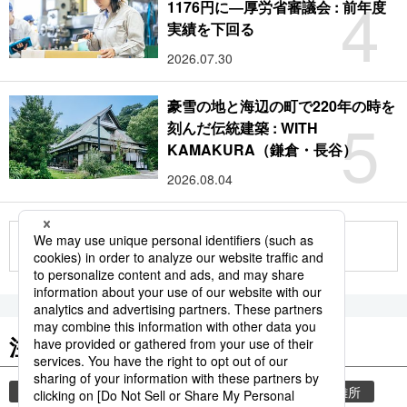
4
1176円に―厚労省審議会 : 前年度
実績を下回る
2026.07.30
豪雪の地と海辺の町で220年の時を
5
刻んだ伝統建築 : WITH
KAMAKURA（鎌倉・長谷）
2026.08.04
もっと見る
注目のキーワード
共同通信ニュース
気象・災害
災害
避難所