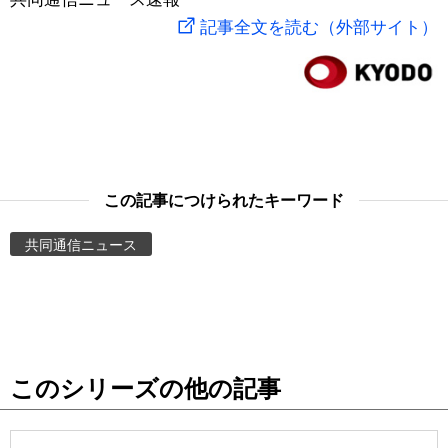
記事全文を読む（外部サイト）
スポーツ・東京2020
文化
動画/Live
科学・技術
Books
暮らし
Cinema
この記事につけられたキーワード
スポーツ・東京2020
Topics
共同通信ニュース
Images
People
東京
このシリーズの他の記事
お知らせ