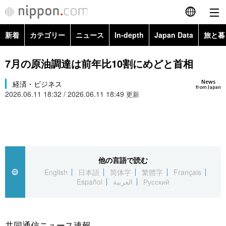
新着
カテゴリー
ニュース
In-depth
Japan Data
旅と暮
English
政治・外交
Topics
7月の原油調達は前年比10割にめどと首相
简体字
News
経済・ビジネス
経済・ビジネス
Images
繁體字
from Japan
2026.06.11 18:32 / 2026.06.11 18:49
更新
カテゴリー
国際・海外
People
Français
政治・外交
ニュース
社会
東京
Español
経済・ビジネス
トップ
In-depth
他の言語で読む
文化
お知らせ
العربية
English
日本語
简体字
繁體字
Français
Español
العربية
Русский
国際
アーカイブ
Japan Data
科学・技術
Русский
社会
旅と暮らし
暮らし
共同通信ニュース速報