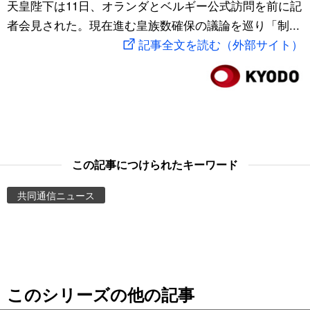
天皇陛下は11日、オランダとベルギー公式訪問を前に記
スポーツ・東京2020
文化
動画/Live
者会見された。現在進む皇族数確保の議論を巡り「制...
記事全文を読む（外部サイト）
科学・技術
Books
暮らし
Cinema
スポーツ・東京2020
Topics
この記事につけられたキーワード
Images
共同通信ニュース
People
東京
このシリーズの他の記事
お知らせ