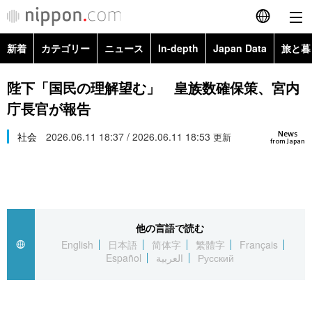
新着
カテゴリー
ニュース
In-depth
Japan Data
旅と暮
English
政治・外交
Topics
陛下「国民の理解望む」 皇族数確保策、宮内
简体字
庁長官が報告
経済・ビジネス
Images
繁體字
カテゴリー
News
社会
2026.06.11 18:37 / 2026.06.11 18:53
更新
from Japan
国際・海外
People
Français
政治・外交
ニュース
社会
東京
Español
経済・ビジネス
トップ
In-depth
文化
お知らせ
العربية
他の言語で読む
English
日本語
简体字
繁體字
Français
国際
アーカイブ
Japan Data
科学・技術
Español
العربية
Русский
Русский
社会
旅と暮らし
暮らし