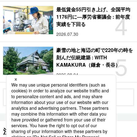
最低賃金55円引き上げ、全国平均
4
1176円に―厚労省審議会 : 前年度
実績を下回る
2026.07.30
豪雪の地と海辺の町で220年の時を
5
刻んだ伝統建築 : WITH
KAMAKURA（鎌倉・長谷）
2026.08.04
もっと見る
注目のキーワード