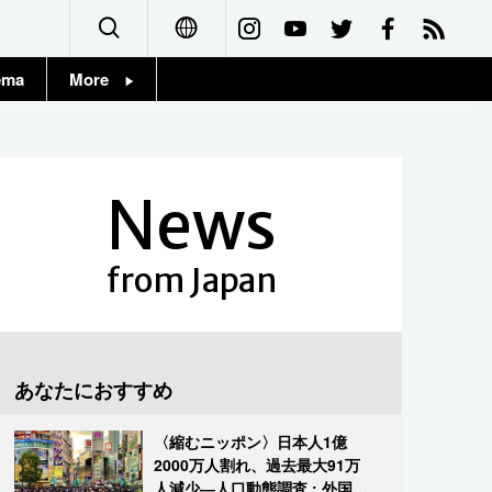
ema
More
English
Topics
简体字
Images
News
繁體字
People
Français
from Japan
東京
Español
お知らせ
العربية
あなたにおすすめ
Русский
〈縮むニッポン〉日本人1億
2000万人割れ、過去最大91万
人減少―人口動態調査 : 外国人