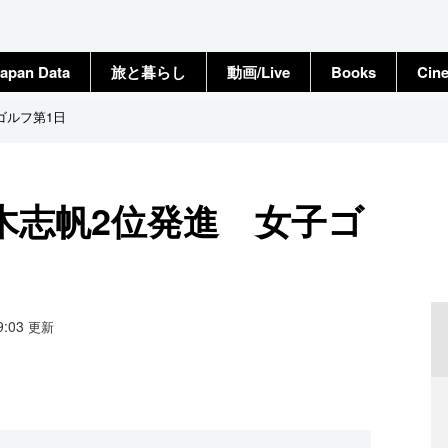
apan Data
旅と暮らし
動画/Live
Books
Cin
ゴルフ第1日
木志帆2位発進 女子ゴ
19:03
更新