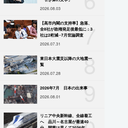
2026.08.03
7
【高市内閣の支持率】急落、
全8社が政権発足後最低に：3
社は2桁減─7月世論調査
2026.07.31
8
東日本大震災以降の大地震一
覧
2026.07.28
9
2026年7月 日本の出来事
2026.08.01
10
リニア中央新幹線、全線着工
へ 品川～名古屋が最速40
分、開業は早くて2036年