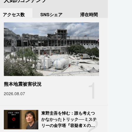
人気のコンテンツ
アクセス数
SNSシェア
滞在時間
1
熊本地震被害状況
2026.08.07
2
東野圭吾を悼む：誰も考えつ
かなかったトリック──ミステ
リーの金字塔『容疑者Ｘの献
身』の舞台裏