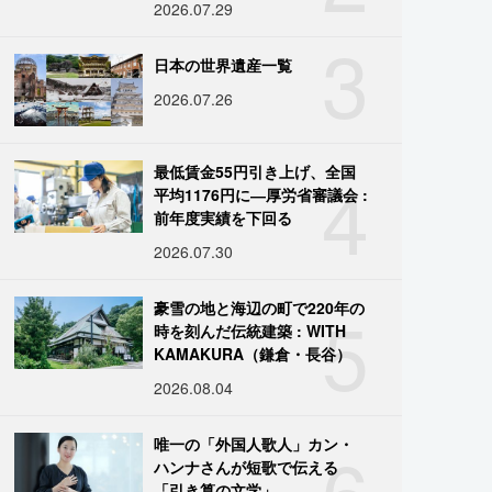
2026.07.29
3
日本の世界遺産一覧
2026.07.26
4
最低賃金55円引き上げ、全国
平均1176円に―厚労省審議会 :
前年度実績を下回る
2026.07.30
5
豪雪の地と海辺の町で220年の
時を刻んだ伝統建築 : WITH
KAMAKURA（鎌倉・長谷）
2026.08.04
6
唯一の「外国人歌人」カン・
ハンナさんが短歌で伝える
「引き算の文学」