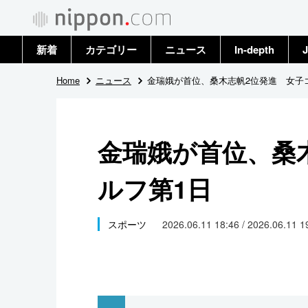
新着
カテゴリー
ニュース
In-depth
J
政治・外交
トップ
Home
ニュース
金瑞娥が首位、桑木志帆2位発進 女子
経済・ビジネス
アーカイブ
金瑞娥が首位、桑
国際
ルフ第1日
社会
文化
スポーツ
2026.06.11 18:46 / 2026.06.11 
科学・技術
暮らし