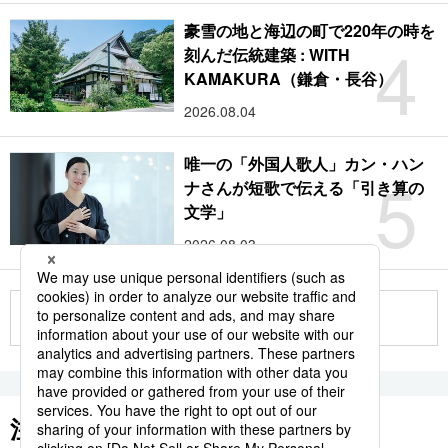
豪雪の地と海辺の町で220年の時を
4
刻んだ伝統建築 : WITH
KAMAKURA（鎌倉・長谷）
2026.08.04
唯一の「外国人歌人」カン・ハン
5
ナさんが短歌で伝える「引き算の
文学」
2026.08.03
もっと見る
注目のキーワード