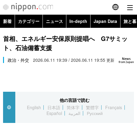
新着
カテゴリー
ニュース
In-depth
Japan Data
旅と暮
English
政治・外交
Topics
首相、エネルギー安保原則提唱へ G7サミッ
简体字
ト、石油備蓄支援
経済・ビジネス
Images
繁體字
カテゴリー
News
政治・外交
2026.06.11 19:39 / 2026.06.11 19:55
更新
from Japan
国際・海外
People
Français
政治・外交
ニュース
社会
東京
Español
経済・ビジネス
トップ
In-depth
文化
お知らせ
العربية
他の言語で読む
English
日本語
简体字
繁體字
Français
国際
アーカイブ
Japan Data
科学・技術
Español
العربية
Русский
Русский
社会
旅と暮らし
暮らし