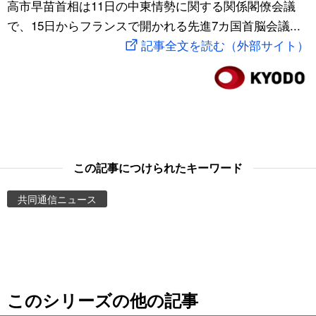
高市早苗首相は11日の中東情勢に関する関係閣僚会議
スポーツ・東京2020
文化
動画/Live
で、15日からフランスで開かれる先進7カ国首脳会議...
記事全文を読む（外部サイト）
科学・技術
Books
暮らし
Cinema
スポーツ・東京2020
Topics
この記事につけられたキーワード
Images
共同通信ニュース
People
東京
このシリーズの他の記事
お知らせ