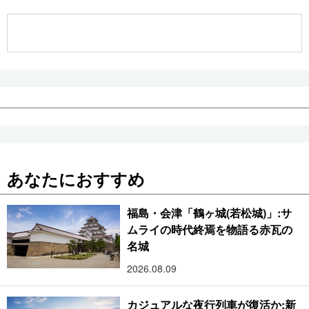
公式SNS
あなたにおすすめ
福島・会津「鶴ヶ城(若松城)」:サ
ムライの時代終焉を物語る赤瓦の
名城
2026.08.09
カジュアルな夜行列車が復活か:新