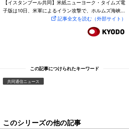
【イスタンブール共同】米紙ニューヨーク・タイムズ電
スポーツ・東京2020
文化
動画/Live
子版は10日、米軍によるイラン攻撃で、ホルムズ海峡...
記事全文を読む（外部サイト）
科学・技術
Books
暮らし
Cinema
スポーツ・東京2020
Topics
この記事につけられたキーワード
Images
共同通信ニュース
People
東京
このシリーズの他の記事
お知らせ