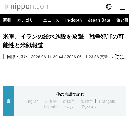
新着
カテゴリー
ニュース
In-depth
Japan Data
旅と暮
English
政治・外交
Topics
米軍、イランの給水施設を攻撃 戦争犯罪の可
简体字
能性と米紙報道
経済・ビジネス
Images
繁體字
カテゴリー
News
国際・海外
2026.06.11 20:44 / 2026.06.11 23:56
更新
from Japan
国際・海外
People
Français
政治・外交
ニュース
社会
東京
Español
経済・ビジネス
トップ
In-depth
文化
お知らせ
العربية
他の言語で読む
English
日本語
简体字
繁體字
Français
国際
アーカイブ
Japan Data
科学・技術
Español
العربية
Русский
Русский
社会
旅と暮らし
暮らし