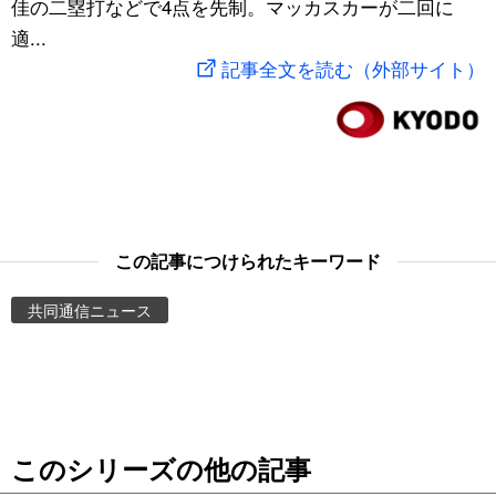
佳の二塁打などで4点を先制。マッカスカーが二回に
スポーツ・東京2020
文化
動画/Live
適...
記事全文を読む（外部サイト）
科学・技術
Books
暮らし
Cinema
スポーツ・東京2020
Topics
この記事につけられたキーワード
Images
共同通信ニュース
People
東京
このシリーズの他の記事
お知らせ