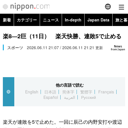
新着
カテゴリー
ニュース
In-depth
Japan Data
旅と暮
English
政治・外交
Topics
楽8―2巨（11日） 楽天快勝、連敗5で止める
简体字
News
経済・ビジネス
スポーツ
2026.06.11 21:07 / 2026.06.11 21:21
Images
更新
繁體字
from Japan
カテゴリー
国際・海外
People
Français
政治・外交
ニュース
社会
東京
Español
他の言語で読む
経済・ビジネス
トップ
In-depth
文化
お知らせ
English
日本語
简体字
繁體字
Français
العربية
Español
العربية
Русский
国際
アーカイブ
Japan Data
科学・技術
Русский
社会
旅と暮らし
暮らし
楽天が連敗を5で止めた。一回に辰己の内野安打や渡辺