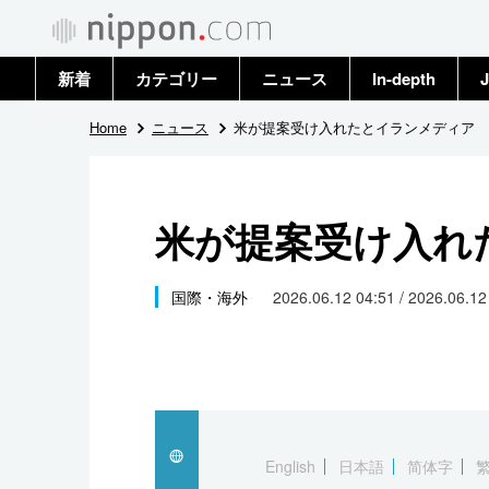
新着
カテゴリー
ニュース
In-depth
J
政治・外交
トップ
Home
ニュース
米が提案受け入れたとイランメディア
経済・ビジネス
アーカイブ
米が提案受け入れ
国際
社会
国際・海外
2026.06.12 04:51 / 2026.06.1
文化
科学・技術
暮らし
English
日本語
简体字