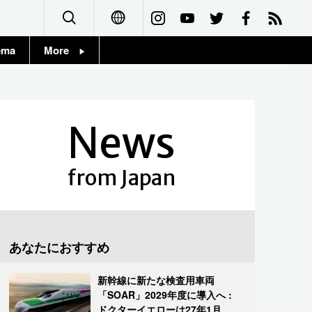
ema
More
English
Topics
简体字
Images
News
繁體字
People
Français
from Japan
東京
Español
お知らせ
العربية
あなたにおすすめ
Русский
新幹線に新たな検査用車両
「SOAR」2029年度に導入へ :
ドクターイエローは27年1月に