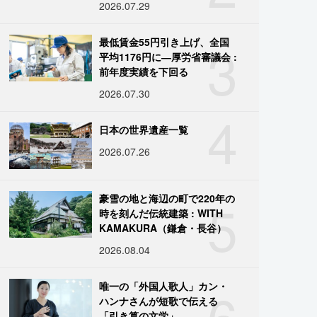
2026.07.29
3
最低賃金55円引き上げ、全国
平均1176円に―厚労省審議会 :
前年度実績を下回る
2026.07.30
4
日本の世界遺産一覧
2026.07.26
5
豪雪の地と海辺の町で220年の
時を刻んだ伝統建築 : WITH
KAMAKURA（鎌倉・長谷）
2026.08.04
6
唯一の「外国人歌人」カン・
ハンナさんが短歌で伝える
「引き算の文学」