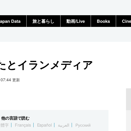
apan Data
旅と暮らし
動画/Live
Books
Cin
たとイランメディア
2 07:44
更新
他の言語で読む
繁體字
Français
Español
العربية
Русский