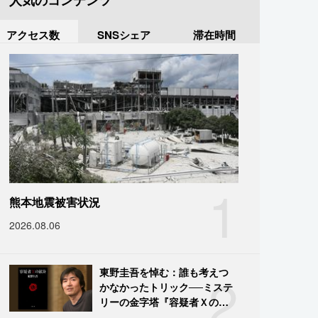
人気のコンテンツ
アクセス数
SNSシェア
滞在時間
1
熊本地震被害状況
2026.08.06
2
東野圭吾を悼む：誰も考えつ
かなかったトリック──ミステ
リーの金字塔『容疑者Ｘの献
身』の舞台裏