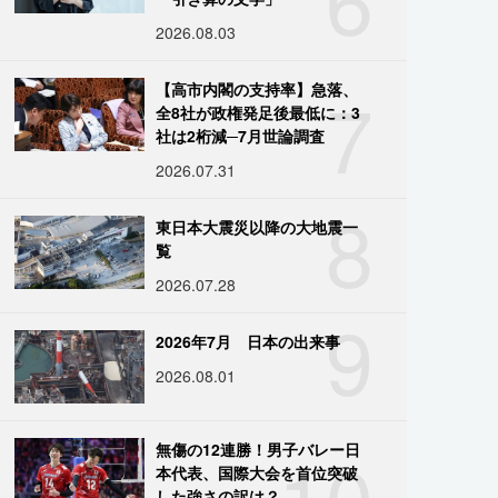
2026.08.03
7
【高市内閣の支持率】急落、
全8社が政権発足後最低に：3
社は2桁減─7月世論調査
2026.07.31
8
東日本大震災以降の大地震一
覧
2026.07.28
9
2026年7月 日本の出来事
2026.08.01
10
無傷の12連勝！男子バレー日
本代表、国際大会を首位突破
した強さの訳は？