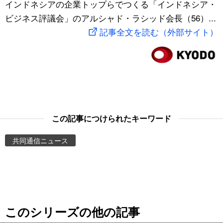
インドネシアの企業トップらでつくる「インドネシア・
スポーツ・東京2020
文化
動画/Live
ビジネス評議会」のアルシャド・ラシッド会長（56）...
記事全文を読む（外部サイト）
科学・技術
Books
暮らし
Cinema
スポーツ・東京2020
Topics
この記事につけられたキーワード
Images
共同通信ニュース
People
東京
このシリーズの他の記事
お知らせ