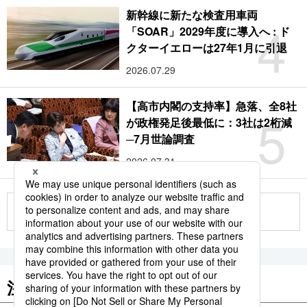
新幹線に新たな検査用車両
4
「SOAR」2029年度に導入へ : ド
クターイエローは27年1月に引退
2026.07.29
【高市内閣の支持率】急落、全8社
5
が政権発足後最低に：3社は2桁減
─7月世論調査
2026.07.31
もっと見る
注目のキーワード