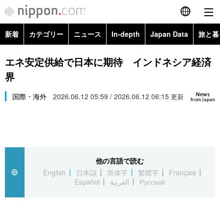
新着
カテゴリー
ニュース
In-depth
Japan Data
旅と暮
English
政治・外交
Topics
エネ安定供給で日本に期待 インドネシア経済
简体字
界
経済・ビジネス
Images
繁體字
カテゴリー
News
国際・海外
2026.06.12 05:59 / 2026.06.12 06:15
更新
from Japan
国際・海外
People
Français
政治・外交
ニュース
社会
東京
Español
経済・ビジネス
トップ
In-depth
文化
お知らせ
العربية
他の言語で読む
English
日本語
简体字
繁體字
Français
国際
アーカイブ
Japan Data
科学・技術
Español
العربية
Русский
Русский
社会
旅と暮らし
暮らし