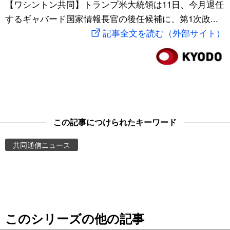
【ワシントン共同】トランプ米大統領は11日、今月退任
スポーツ・東京2020
文化
動画/Live
するギャバード国家情報長官の後任候補に、第1次政...
記事全文を読む（外部サイト）
科学・技術
Books
暮らし
Cinema
スポーツ・東京2020
Topics
この記事につけられたキーワード
Images
共同通信ニュース
People
東京
このシリーズの他の記事
お知らせ