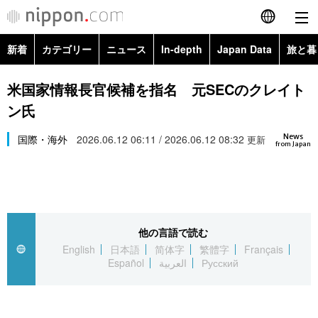
新着
カテゴリー
ニュース
In-depth
Japan Data
旅と暮
English
政治・外交
Topics
米国家情報長官候補を指名 元SECのクレイト
简体字
ン氏
経済・ビジネス
Images
繁體字
カテゴリー
News
国際・海外
2026.06.12 06:11 / 2026.06.12 08:32
更新
from Japan
国際・海外
People
Français
政治・外交
ニュース
社会
東京
Español
経済・ビジネス
トップ
In-depth
文化
お知らせ
العربية
他の言語で読む
English
日本語
简体字
繁體字
Français
国際
アーカイブ
Japan Data
科学・技術
Español
العربية
Русский
Русский
社会
旅と暮らし
暮らし