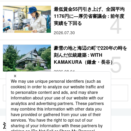
最低賃金55円引き上げ、全国平均
4
1176円に―厚労省審議会 : 前年度
実績を下回る
2026.07.30
豪雪の地と海辺の町で220年の時を
5
刻んだ伝統建築 : WITH
KAMAKURA（鎌倉・長谷）
2026.08.04
もっと見る
注目のキーワード