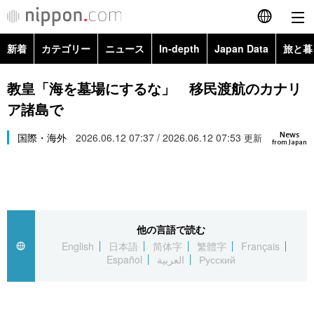
新着
カテゴリー
ニュース
In-depth
Japan Data
旅と暮
English
政治・外交
Topics
教皇「海を墓場にするな」 移民渡航のカナリ
简体字
ア諸島で
経済・ビジネス
Images
繁體字
カテゴリー
News
国際・海外
2026.06.12 07:37 / 2026.06.12 07:53
更新
from Japan
国際・海外
People
Français
政治・外交
ニュース
社会
東京
Español
経済・ビジネス
トップ
In-depth
文化
お知らせ
العربية
他の言語で読む
English
日本語
简体字
繁體字
Français
国際
アーカイブ
Japan Data
科学・技術
Español
العربية
Русский
Русский
社会
旅と暮らし
暮らし