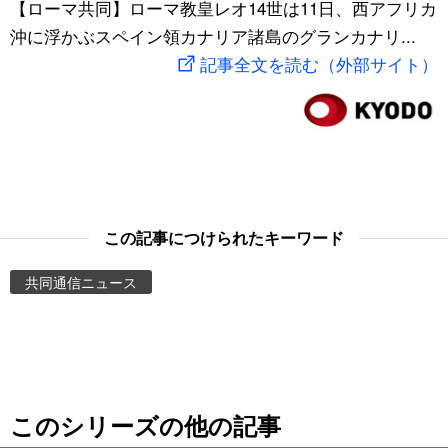
【ローマ共同】ローマ教皇レオ14世は11日、西アフリカ
スポーツ・東京2020
文化
動画/Live
沖に浮かぶスペイン領カナリア諸島のグランカナリ...
記事全文を読む（外部サイト）
科学・技術
Books
暮らし
Cinema
スポーツ・東京2020
Topics
この記事につけられたキーワード
Images
共同通信ニュース
People
東京
このシリーズの他の記事
お知らせ