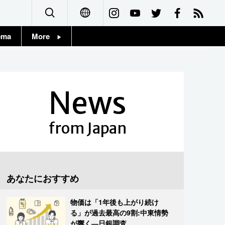
ema
More
English
Topics
简体字
Images
News
繁體字
People
Français
from Japan
東京
Español
お知らせ
العربية
あなたにおすすめ
Русский
物価は「1年後も上がり続け
る」が過去最高の9割:中東情勢
が響く―日銀調査