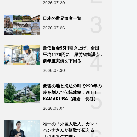
2026.07.29
3
日本の世界遺産一覧
2026.07.26
4
最低賃金55円引き上げ、全国
平均1176円に―厚労省審議会 :
前年度実績を下回る
2026.07.30
5
豪雪の地と海辺の町で220年の
時を刻んだ伝統建築 : WITH
KAMAKURA（鎌倉・長谷）
2026.08.04
6
唯一の「外国人歌人」カン・
ハンナさんが短歌で伝える
「引き算の文学」