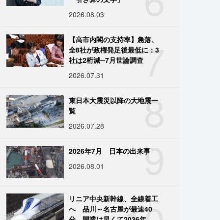
2026.08.03
7
【高市内閣の支持率】急落、
全8社が政権発足後最低に：3
社は2桁減─7月世論調査
2026.07.31
8
東日本大震災以降の大地震一
覧
2026.07.28
9
2026年7月 日本の出来事
2026.08.01
10
リニア中央新幹線、全線着工
へ 品川～名古屋が最速40
分、開業は早くて2036年