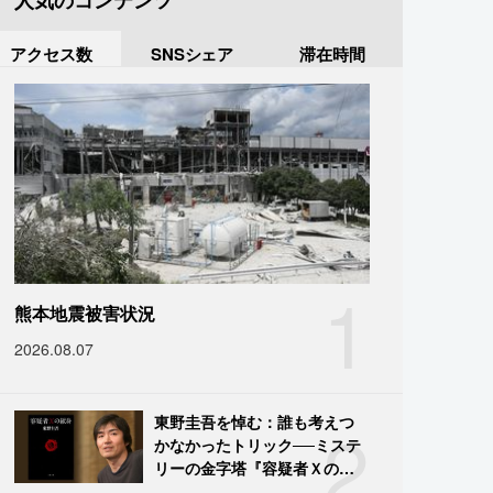
人気のコンテンツ
アクセス数
SNSシェア
滞在時間
1
熊本地震被害状況
2026.08.07
2
東野圭吾を悼む：誰も考えつ
かなかったトリック──ミステ
リーの金字塔『容疑者Ｘの献
身』の舞台裏