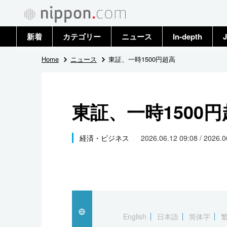
新着
カテゴリー
ニュース
In-depth
J
政治・外交
トップ
Home
ニュース
東証、一時1500円超高
経済・ビジネス
アーカイブ
東証、一時1500
国際
社会
経済・ビジネス
2026.06.12 09:08 / 2026.
文化
科学・技術
暮らし
English
日本語
简体字