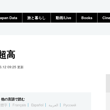
apan Data
旅と暮らし
動画/Live
Books
Cin
円超高
06.12 09:25
更新
他の言語で読む
繁體字
Français
Español
العربية
Русский